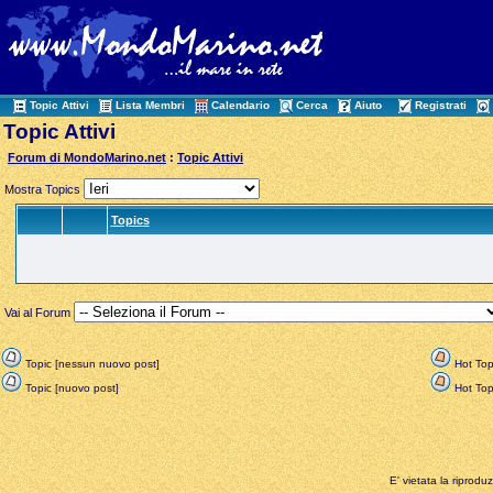
Topic Attivi
Lista Membri
Calendario
Cerca
Aiuto
Registrati
Topic Attivi
Forum di MondoMarino.net
:
Topic Attivi
Mostra Topics
Topics
Vai al Forum
Topic [nessun nuovo post]
Hot Top
Topic [nuovo post]
Hot Topi
E' vietata la riprodu