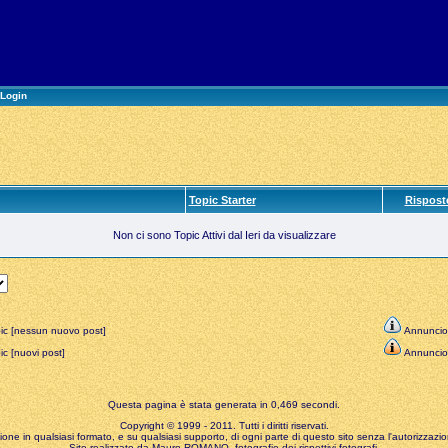
Login
Topic Starter
Rispost
Non ci sono Topic Attivi dal Ieri da visualizzare
ic [nessun nuovo post]
Annuncio
c [nuovi post]
Annuncio
Questa pagina è stata generata in 0,469 secondi.
Copyright © 1999 - 2011. Tutti i diritti riservati.
zione in qualsiasi formato, e su qualsiasi supporto, di ogni parte di questo sito senza l'autorizzazion
Sito realizzato da Mauro ROMANO, fotografie dei rispettivi fotografi.