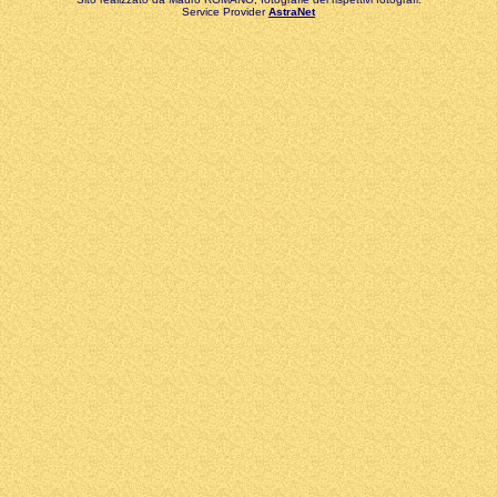
Service Provider
AstraNet