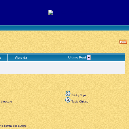
Ultimo Post
e
Visto da
Sticky Topic
 bloccato
Topic Chiuso
e scritta dell'autore.