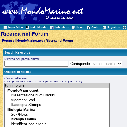
Topic Attivi
Lista Membri
Calendario
Cerca
Aiuto
Registrati
Ricerca nel Forum
Forum di MondoMarino.net
: Ricerca nel Forum
Search Keywords
Ricerca per parola chiave
Opzioni di ricerca
Cerca nel Forum
(Tieni premuto 'control' o 'mela' per selezionarne più di uno)