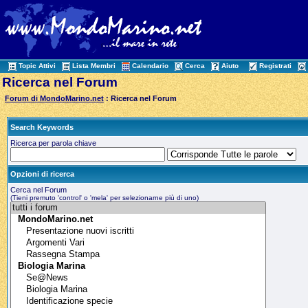
Topic Attivi
Lista Membri
Calendario
Cerca
Aiuto
Registrati
Ricerca nel Forum
Forum di MondoMarino.net
: Ricerca nel Forum
Search Keywords
Ricerca per parola chiave
Opzioni di ricerca
Cerca nel Forum
(Tieni premuto 'control' o 'mela' per selezionarne più di uno)