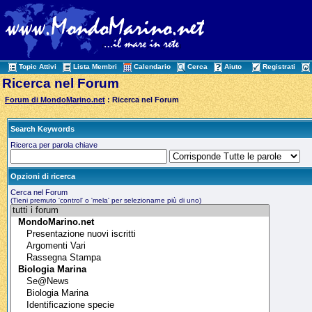
Topic Attivi
Lista Membri
Calendario
Cerca
Aiuto
Registrati
Ricerca nel Forum
Forum di MondoMarino.net
: Ricerca nel Forum
Search Keywords
Ricerca per parola chiave
Opzioni di ricerca
Cerca nel Forum
(Tieni premuto 'control' o 'mela' per selezionarne più di uno)