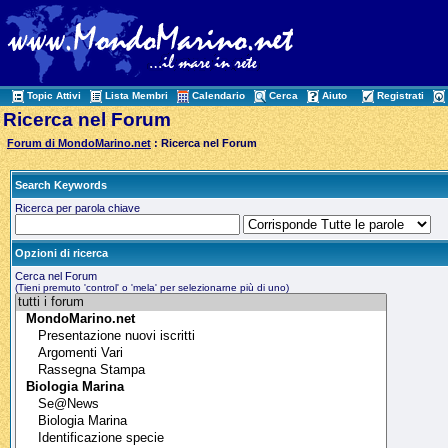
Topic Attivi
Lista Membri
Calendario
Cerca
Aiuto
Registrati
Ricerca nel Forum
Forum di MondoMarino.net
: Ricerca nel Forum
Search Keywords
Ricerca per parola chiave
Opzioni di ricerca
Cerca nel Forum
(Tieni premuto 'control' o 'mela' per selezionarne più di uno)