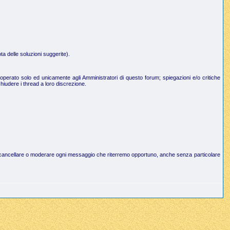
a delle soluzioni suggerite).
operato solo ed unicamente agli Amministratori di questo forum; spiegazioni e/o critiche
hiudere i thread a loro discrezione.
to di cancellare o moderare ogni messaggio che riterremo opportuno, anche senza particolare