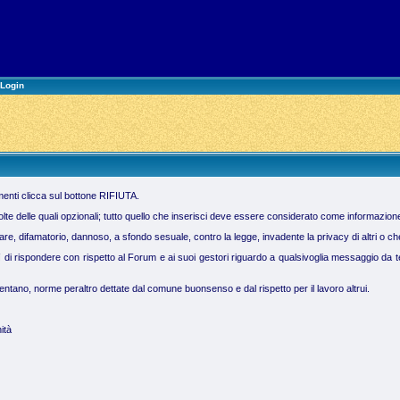
Login
imenti clicca sul bottone RIFIUTA.
molte delle quali opzionali; tutto quello che inserisci deve essere considerato come informazion
 difamatorio, dannoso, a sfondo sesuale, contro la legge, invadente la privacy di altri o che vi
ì di rispondere con rispetto al Forum e ai suoi gestori riguardo a qualsivoglia messaggio da te 
tano, norme peraltro dettate dal comune buonsenso e dal rispetto per il lavoro altrui.
ità