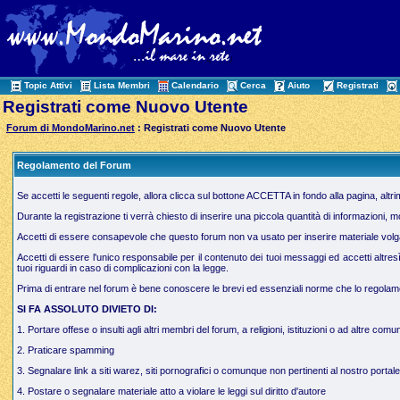
Topic Attivi
Lista Membri
Calendario
Cerca
Aiuto
Registrati
Registrati come Nuovo Utente
Forum di MondoMarino.net
: Registrati come Nuovo Utente
Regolamento del Forum
Se accetti le seguenti regole, allora clicca sul bottone ACCETTA in fondo alla pagina, altr
Durante la registrazione ti verrà chiesto di inserire una piccola quantità di informazioni, 
Accetti di essere consapevole che questo forum non va usato per inserire materiale volgare,
Accetti di essere l'unico responsabile per il contenuto dei tuoi messaggi ed accetti altres
tuoi riguardi in caso di complicazioni con la legge.
Prima di entrare nel forum è bene conoscere le brevi ed essenziali norme che lo regolamen
SI FA ASSOLUTO DIVIETO DI:
1. Portare offese o insulti agli altri membri del forum, a religioni, istituzioni o ad altre comun
2. Praticare spamming
3. Segnalare link a siti warez, siti pornografici o comunque non pertinenti al nostro portale
4. Postare o segnalare materiale atto a violare le leggi sul diritto d'autore