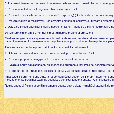
5. Postare richieste non pertinenti il contenuto della sezione (I thread che non si attengo
6. Postare o includere nella signature link a siti commerciali
7. Postare lo stesso thread in più sezioni (Crossposting) (Dei thread che non ripettano q
8. Postare indirizzi e-mail privati (Per le vostre comunicazioni private utilizzate il sistem
9. Utilizzare thread aperti per inserire nuove richieste. (Anche se simili, è meglio aprire
10. Linkare altri forum, se non per circostanziare le proprie affermazioni.
Qualora vengano violate queste semplici ed ovvie regole i moderatori interverranno per g
vanno inoltrate esclusivamente in forma privata, ogni post scritto in chiave polemica per e
Per sfruttare al meglio le potenzialità del forum consigliamo inoltre di:
1. Utilizzare il motore di ricerca del forum prima di postare richieste d'aiuto
2. Postare il proprio messaggio nella sezione più indicata al contenuto
3. Evitare di aprire più discussioni sul medesimo argomento, nel limite del possibile interve
4. All'apertura di un thread, essere il più circostanziati possibile e scrivere rispettare le 
I messaggi inseriti non sono sotto la responsabilità dei gestori del Forum, i quali non so
motivazione. Se trovi messaggi da segnalare per il contenuto, contatta l'Amministratore d
Registrandoti al Forum accetti interamente quanto sopra citato, nonchè di attenerti alle r