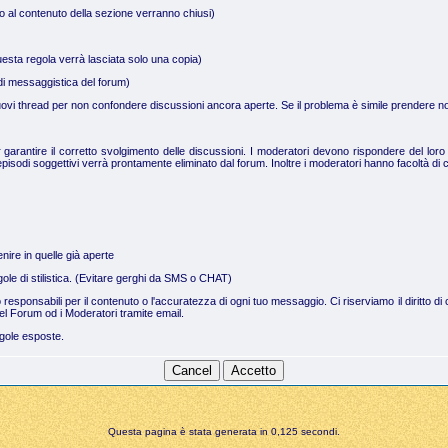
no al contenuto della sezione verranno chiusi)
uesta regola verrà lasciata solo una copia)
a di messaggistica del forum)
 nuovi thread per non confondere discussioni ancora aperte. Se il problema è simile prendere not
arantire il corretto svolgimento delle discussioni. I moderatori devono rispondere del loro 
pisodi soggettivi verrà prontamente eliminato dal forum. Inoltre i moderatori hanno facoltà di c
nire in quelle già aperte
regole di stilistica. (Evitare gerghi da SMS o CHAT)
no responsabili per il contenuto o l'accuratezza di ogni tuo messaggio. Ci riserviamo il dirit
el Forum od i Moderatori tramite email.
egole esposte.
Questa pagina è stata generata in 0,125 secondi.