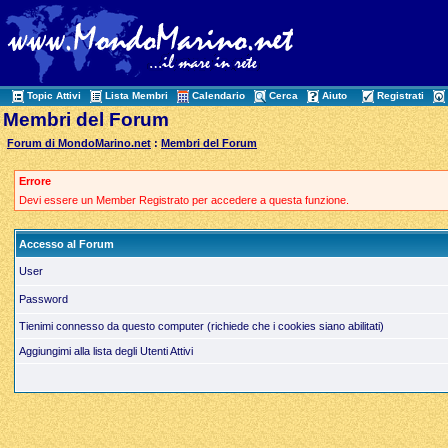
Topic Attivi
Lista Membri
Calendario
Cerca
Aiuto
Registrati
Membri del Forum
Forum di MondoMarino.net
:
Membri del Forum
Errore
Devi essere un Member Registrato per accedere a questa funzione.
Accesso al Forum
User
Password
Tienimi connesso da questo computer (richiede che i cookies siano abilitati)
Aggiungimi alla lista degli Utenti Attivi