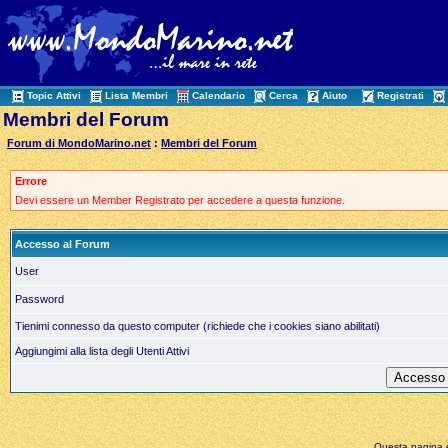
Topic Attivi
Lista Membri
Calendario
Cerca
Aiuto
Registrati
Membri del Forum
Forum di MondoMarino.net
:
Membri del Forum
Errore
Devi essere un Member Registrato per accedere a questa funzione.
Accesso al Forum
User
Password
Tienimi connesso da questo computer (richiede che i cookies siano abilitati)
Aggiungimi alla lista degli Utenti Attivi
Questa pagina è