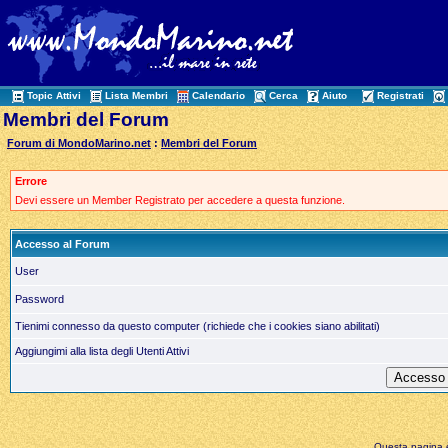
Topic Attivi
Lista Membri
Calendario
Cerca
Aiuto
Registrati
Membri del Forum
Forum di MondoMarino.net
:
Membri del Forum
Errore
Devi essere un Member Registrato per accedere a questa funzione.
Accesso al Forum
User
Password
Tienimi connesso da questo computer (richiede che i cookies siano abilitati)
Aggiungimi alla lista degli Utenti Attivi
Questa pagina è