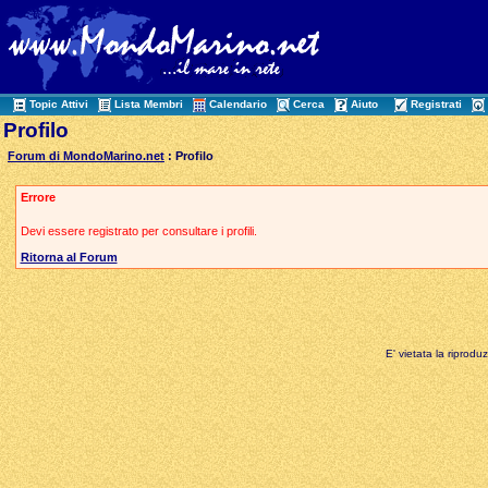
Topic Attivi
Lista Membri
Calendario
Cerca
Aiuto
Registrati
Profilo
Forum di MondoMarino.net
: Profilo
Errore
Devi essere registrato per consultare i profili.
Ritorna al Forum
E' vietata la riprodu