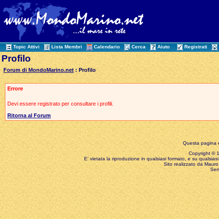
Topic Attivi
Lista Membri
Calendario
Cerca
Aiuto
Registrati
Profilo
Forum di MondoMarino.net
: Profilo
Errore
Devi essere registrato per consultare i profili.
Ritorna al Forum
Questa pagina è
Copyright © 199
E' vietata la riproduzione in qualsiasi formato, e su qualsiasi
Sito realizzato da Mauro 
Ser