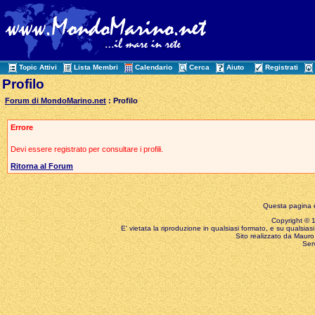
Topic Attivi
Lista Membri
Calendario
Cerca
Aiuto
Registrati
Profilo
Forum di MondoMarino.net
: Profilo
Errore
Devi essere registrato per consultare i profili.
Ritorna al Forum
Questa pagina è
Copyright © 199
E' vietata la riproduzione in qualsiasi formato, e su qualsiasi
Sito realizzato da Mauro 
Ser