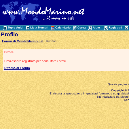
Topic Attivi
Lista Membri
Calendario
Cerca
Aiuto
Registrati
Profilo
Forum di MondoMarino.net
: Profilo
Errore
Devi essere registrato per consultare i profili.
Ritorna al Forum
Questa pagina è
Copyright © 199
E' vietata la riproduzione in qualsiasi formato, e su qualsiasi
Sito realizzato da Mauro 
Ser