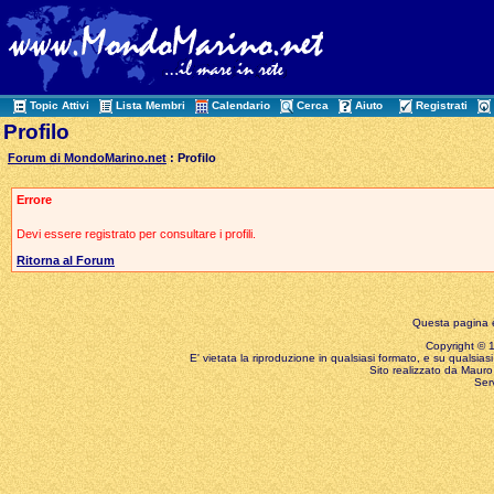
Topic Attivi
Lista Membri
Calendario
Cerca
Aiuto
Registrati
Profilo
Forum di MondoMarino.net
: Profilo
Errore
Devi essere registrato per consultare i profili.
Ritorna al Forum
Questa pagina è
Copyright © 199
E' vietata la riproduzione in qualsiasi formato, e su qualsiasi
Sito realizzato da Mauro 
Ser