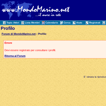
Topic Attivi
Lista Membri
Calendario
Cerca
Aiuto
Registrati
Profilo
Forum di MondoMarino.net
: Profilo
Errore
Devi essere registrato per consultare i profili.
Ritorna al Forum
E' vietata la riprodu