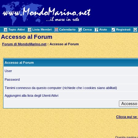
Topic Attivi
Lista Membri
Calendario
Cerca
Aiuto
Registrati
Accesso al Forum
Forum di MondoMarino.net
: Accesso al Forum
Accesso al Forum
User
Password
Tienimi connesso da questo computer (richiede che i cookies siano abilitati)
Aggiungimi alla lista degli Utenti Attivi
Clicca qui s
Questa pagina è