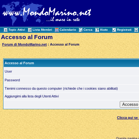
Topic Attivi
Lista Membri
Calendario
Cerca
Aiuto
Registrati
Accesso al Forum
Forum di MondoMarino.net
: Accesso al Forum
Accesso al Forum
User
Password
Tienimi connesso da questo computer (richiede che i cookies siano abilitati)
Aggiungimi alla lista degli Utenti Attivi
Clicca qui s
Questa pagina è