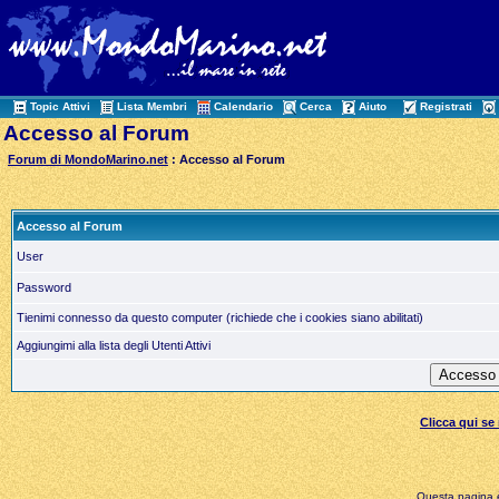
Topic Attivi
Lista Membri
Calendario
Cerca
Aiuto
Registrati
Accesso al Forum
Forum di MondoMarino.net
: Accesso al Forum
Accesso al Forum
User
Password
Tienimi connesso da questo computer (richiede che i cookies siano abilitati)
Aggiungimi alla lista degli Utenti Attivi
Clicca qui s
Questa pagina è