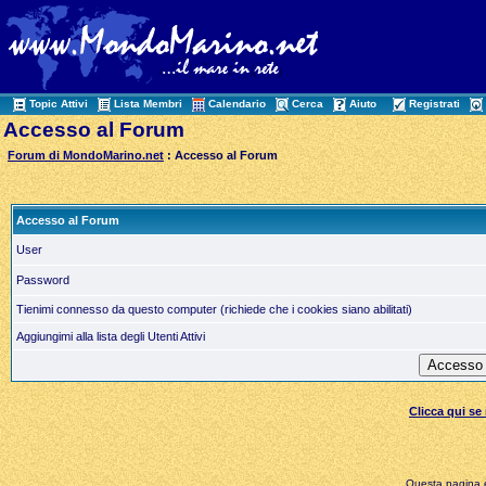
Topic Attivi
Lista Membri
Calendario
Cerca
Aiuto
Registrati
Accesso al Forum
Forum di MondoMarino.net
: Accesso al Forum
Accesso al Forum
User
Password
Tienimi connesso da questo computer (richiede che i cookies siano abilitati)
Aggiungimi alla lista degli Utenti Attivi
Clicca qui s
Questa pagina è