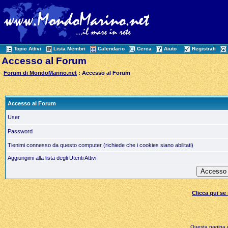
Topic Attivi
Lista Membri
Calendario
Cerca
Aiuto
Registrati
Accesso al Forum
Forum di MondoMarino.net
: Accesso al Forum
Accesso al Forum
User
Password
Tienimi connesso da questo computer (richiede che i cookies siano abilitati)
Aggiungimi alla lista degli Utenti Attivi
Clicca qui s
Questa pagina è