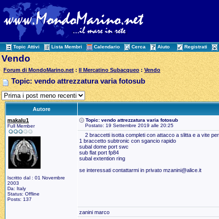
Topic Attivi
Lista Membri
Calendario
Cerca
Aiuto
Registrati
Vendo
Forum di MondoMarino.net
:
Il Mercatino Subacqueo
:
Vendo
Topic: vendo attrezzatura varia fotosub
Autore
makalu1
Topic: vendo attrezzatura varia fotosub
Postato: 19 Settembre 2019 alle 20:25
Full Member
2 braccetti isotta completi con attacco a slitta e a vite per
1 braccetto subtronic con sgancio rapido
subal dome port swc
sub flat port fp84
subal extention ring
se interessati contattarmi in privato mzanini@alice.it
Iscritto dal : 01 Novembre
2003
Da: Italy
Status: Offline
Posts: 137
zanini marco