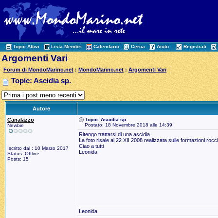
Topic Attivi
Lista Membri
Calendario
Cerca
Aiuto
Registrati
Argomenti Vari
Forum di MondoMarino.net
:
MondoMarino.net
:
Argomenti Vari
Topic: Ascidia sp.
Autore
Canalazzo
Topic: Ascidia sp.
Postato: 18 Novembre 2018 alle 14:39
Newbie
Ritengo trattarsi di una ascidia.
La foto risale al 22 XII 2008 realizzata sulle formazioni rocc
Ciao a tutti
Iscritto dal : 10 Marzo 2017
Leonida
Status: Offline
Posts: 15
Leonida