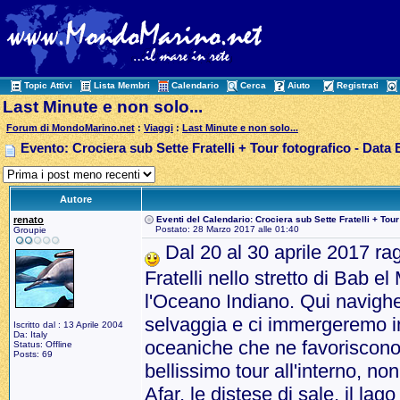
Topic Attivi
Lista Membri
Calendario
Cerca
Aiuto
Registrati
Last Minute e non solo...
Forum di MondoMarino.net
:
Viaggi
:
Last Minute e non solo...
Evento: Crociera sub Sette Fratelli + Tour fotografico - Data 
Autore
renato
Eventi del Calendario: Crociera sub Sette Fratelli + Tour
Postato: 28 Marzo 2017 alle 01:40
Groupie
Dal 20 al 30 aprile 2017 rag
Fratelli nello stretto di Bab e
l'Oceano Indiano. Qui navighe
selvaggia e ci immergeremo in f
Iscritto dal : 13 Aprile 2004
Da: Italy
oceaniche che ne favoriscono 
Status: Offline
Posts: 69
bellissimo tour all'interno, no
Afar, le distese di sale, il la