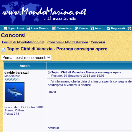
Topic Attivi
Lista Membri
Calendario
Cerca
Aiuto
Registrati
Concorsi
Forum di MondoMarino.net
:
Concorsi e Manifestazioni
:
Concorsi
Topic: Città di Venezia - Proroga consegna opere
Autore
davide barzazzi
Topic: Città di Venezia - Proroga consegna opere
Postato: 29 Settembre 2013 alle 15:03
Moderatore
Vi informiamo che la data di chiusura per la consegna dell
posticipata a venerdi 4 ottobre.
David
Iscritto dal : 29 Ottobre 2004
Status: Offline
Posts: 943
davisub