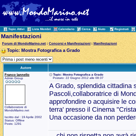
Topic Attivi
Lista Membri
Calendario
Cerca
Aiuto
Registrati
Manifestazioni
Forum di MondoMarino.net
:
Concorsi e Manifestazioni
:
Manifestazioni
Topic: Mostra Fotografica a Grado
Autore
Franco Iannello
Topic: Mostra Fotografica a Grado
Postato: 22 Giugno 2012 alle 08:37
Admin Group
A Grado, splendida cittadina 
Pascoli,collaboratrice di Mon
approfondire o acquisire le co
Collaboratore di
terra' presso il Cinema "Crist
MondoMarino.net
Una occasione da non perdere 
Iscritto dal : 19 Aprile 2002
Status: Offline
Posts: 1291
....chi non rispetta non avrà ri