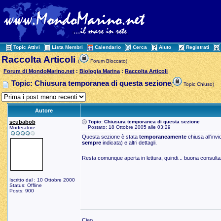
Topic Attivi
Lista Membri
Calendario
Cerca
Aiuto
Registrati
Raccolta Articoli
(
Forum Bloccato)
Forum di MondoMarino.net
:
Biologia Marina
:
Raccolta Articoli
Topic: Chiusura temporanea di questa sezione
(
Topic Chiuso)
Autore
scubabob
Topic: Chiusura temporanea di questa sezione
Postato: 18 Ottobre 2005 alle 03:29
Moderatore
Questa sezione è stata
temporaneamente
chiusa all'inv
sempre
indicata) e altri dettagli.
Resta comunque aperta in lettura, quindi... buona consult
Iscritto dal : 10 Ottobre 2000
Status: Offline
Posts: 900
Ciao