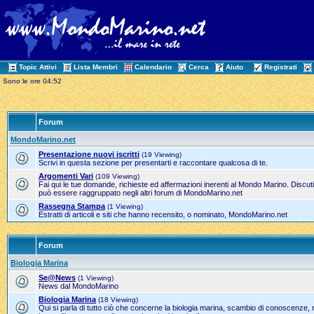
Topic Attivi
Lista Membri
Calendario
Cerca
Aiuto
Registrati
Sono le ore 04:52
Forum
MondoMarino.net
Presentazione nuovi iscritti
(19 Viewing)
Scrivi in questa sezione per presentarti e raccontare qualcosa di te.
Argomenti Vari
(109 Viewing)
Fai qui le tue domande, richieste ed affermazioni inerenti al Mondo Marino. Discut
può essere raggruppato negli altri forum di MondoMarino.net
Rassegna Stampa
(1 Viewing)
Estratti di articoli e siti che hanno recensito, o nominato, MondoMarino.net
Forum
Biologia Marina
Se@News
(1 Viewing)
News dal MondoMarino
Biologia Marina
(18 Viewing)
Qui si parla di tutto ciò che concerne la biologia marina, scambio di conoscenze, 