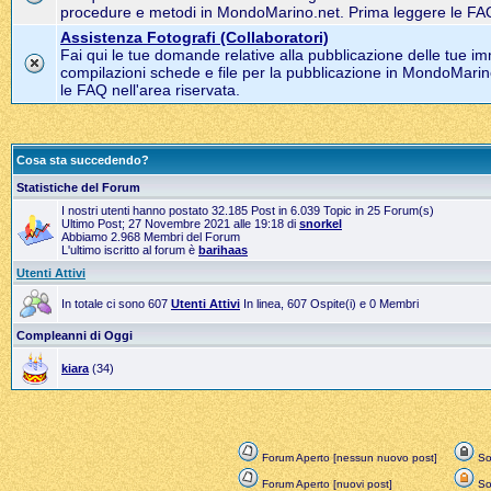
procedure e metodi in MondoMarino.net. Prima leggere le FAQ 
Assistenza Fotografi (Collaboratori)
Fai qui le tue domande relative alla pubblicazione delle tue im
compilazioni schede e file per la pubblicazione in MondoMarin
le FAQ nell'area riservata.
Cosa sta succedendo?
Statistiche del Forum
I nostri utenti hanno postato 32.185 Post in 6.039 Topic in 25 Forum(s)
Ultimo Post; 27 Novembre 2021 alle 19:18 di
snorkel
Abbiamo 2.968 Membri del Forum
L'ultimo iscritto al forum è
barihaas
Utenti Attivi
In totale ci sono 607
Utenti Attivi
In linea, 607 Ospite(i) e 0 Membri
Compleanni di Oggi
kiara
(34)
Forum Aperto [nessun nuovo post]
Sol
Forum Aperto [nuovi post]
Sol