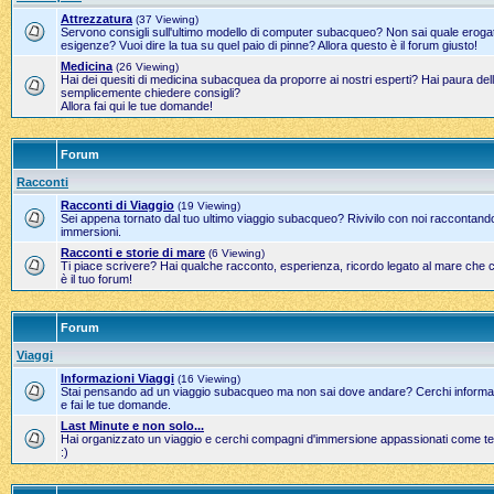
Attrezzatura
(37 Viewing)
Servono consigli sull'ultimo modello di computer subacqueo? Non sai quale erogato
esigenze? Vuoi dire la tua su quel paio di pinne? Allora questo è il forum giusto!
Medicina
(26 Viewing)
Hai dei quesiti di medicina subacquea da proporre ai nostri esperti? Hai paura del
semplicemente chiedere consigli?
Allora fai qui le tue domande!
Forum
Racconti
Racconti di Viaggio
(19 Viewing)
Sei appena tornato dal tuo ultimo viaggio subacqueo? Rivivilo con noi raccontand
immersioni.
Racconti e storie di mare
(6 Viewing)
Ti piace scrivere? Hai qualche racconto, esperienza, ricordo legato al mare che 
è il tuo forum!
Forum
Viaggi
Informazioni Viaggi
(16 Viewing)
Stai pensando ad un viaggio subacqueo ma non sai dove andare? Cerchi informazi
e fai le tue domande.
Last Minute e non solo...
Hai organizzato un viaggio e cerchi compagni d'immersione appassionati come te?
:)