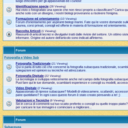
luogo d'incontro per gli appassionati ed i curiosi!
Identificazione specie
(28 Viewing)
Hai visto o fotografato una specie che non riesci proprio a classificare? Carica qui
anche solo con un disegno, i nostri biologi proveranno a risolvere l'enigma.
Formazione ed orientamento
(10 Viewing)
Forum d'orientamento per aspiranti biologi marini. Fate qui le vostre domande sulle
Laurea, corsi privati, consigli ed offerte in materia di formazione ed orientamento.
Raccolta Articoli
(1 Viewing)
Riassunti di articoli tecnici e divulgativi tratti dalle riviste del settore. Un ottimo 
informare. Origine ed autore dell'articolo sono indicati all'interno.
Forum
Fotografia e Video Sub
Fotografia Tradizionale
(21 Viewing)
Qui si parla di tutto ciò che concerne la fotografia subacquea tradizionale, scamb
spiegazioni ed opinioni su tecniche ed attrezzature.
Fotografia Digitale
(22 Viewing)
La tecnologia si sviluppa velocemente anche nel campo della fotografia subacque
Puoi fare qui le tue domande, scambiarti esperienze e consigli su modelli, accesso
Video Digitale
(2 Viewing)
Appassionato di riprese subacquee? Modelli di videocamere, scafandri, accessori 
pane quotidiano? In ogni caso questo forum è stato creato pensando a te! ;)
Valutazioni e Tecniche
(9 Viewing)
Sei in cerca di commenti sul tuo scatto preferito o consigli su quello troppo piatto
per caricare le tue immagini e cominciare a migliorare...
Forum
Subacquea