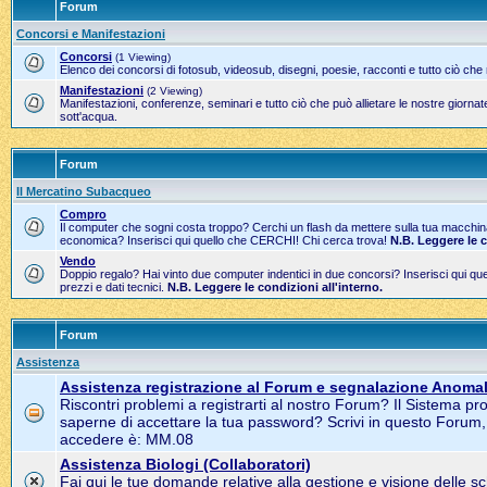
Forum
Concorsi e Manifestazioni
Concorsi
(1 Viewing)
Elenco dei concorsi di fotosub, videosub, disegni, poesie, racconti e tutto ciò che
Manifestazioni
(2 Viewing)
Manifestazioni, conferenze, seminari e tutto ciò che può allietare le nostre gior
sott'acqua.
Forum
Il Mercatino Subacqueo
Compro
Il computer che sogni costa troppo? Cerchi un flash da mettere sulla tua macchi
economica? Inserisci qui quello che CERCHI! Chi cerca trova!
N.B. Leggere le 
Vendo
Doppio regalo? Hai vinto due computer indentici in due concorsi? Inserisci qui 
prezzi e dati tecnici.
N.B. Leggere le condizioni all'interno.
Forum
Assistenza
Assistenza registrazione al Forum e segnalazione Anomal
Riscontri problemi a registrarti al nostro Forum? Il Sistema pr
saperne di accettare la tua password? Scrivi in questo Forum
accedere è: MM.08
Assistenza Biologi (Collaboratori)
Fai qui le tue domande relative alla gestione e visione delle s