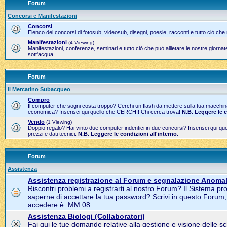
Forum
Concorsi e Manifestazioni
Concorsi
Elenco dei concorsi di fotosub, videosub, disegni, poesie, racconti e tutto ciò che
Manifestazioni
(4 Viewing)
Manifestazioni, conferenze, seminari e tutto ciò che può allietare le nostre gior
sott'acqua.
Forum
Il Mercatino Subacqueo
Compro
Il computer che sogni costa troppo? Cerchi un flash da mettere sulla tua macchi
economica? Inserisci qui quello che CERCHI! Chi cerca trova!
N.B. Leggere le 
Vendo
(1 Viewing)
Doppio regalo? Hai vinto due computer indentici in due concorsi? Inserisci qui 
prezzi e dati tecnici.
N.B. Leggere le condizioni all'interno.
Forum
Assistenza
Assistenza registrazione al Forum e segnalazione Anomal
Riscontri problemi a registrarti al nostro Forum? Il Sistema pr
saperne di accettare la tua password? Scrivi in questo Forum
accedere è: MM.08
Assistenza Biologi (Collaboratori)
Fai qui le tue domande relative alla gestione e visione delle s