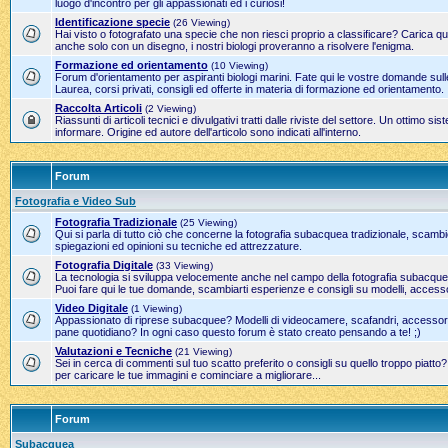
luogo d'incontro per gli appassionati ed i curiosi!
Identificazione specie
(26 Viewing)
Hai visto o fotografato una specie che non riesci proprio a classificare? Carica qui
anche solo con un disegno, i nostri biologi proveranno a risolvere l'enigma.
Formazione ed orientamento
(10 Viewing)
Forum d'orientamento per aspiranti biologi marini. Fate qui le vostre domande sulle
Laurea, corsi privati, consigli ed offerte in materia di formazione ed orientamento.
Raccolta Articoli
(2 Viewing)
Riassunti di articoli tecnici e divulgativi tratti dalle riviste del settore. Un ottimo 
informare. Origine ed autore dell'articolo sono indicati all'interno.
Forum
Fotografia e Video Sub
Fotografia Tradizionale
(25 Viewing)
Qui si parla di tutto ciò che concerne la fotografia subacquea tradizionale, scamb
spiegazioni ed opinioni su tecniche ed attrezzature.
Fotografia Digitale
(33 Viewing)
La tecnologia si sviluppa velocemente anche nel campo della fotografia subacque
Puoi fare qui le tue domande, scambiarti esperienze e consigli su modelli, accesso
Video Digitale
(1 Viewing)
Appassionato di riprese subacquee? Modelli di videocamere, scafandri, accessori 
pane quotidiano? In ogni caso questo forum è stato creato pensando a te! ;)
Valutazioni e Tecniche
(21 Viewing)
Sei in cerca di commenti sul tuo scatto preferito o consigli su quello troppo piatto
per caricare le tue immagini e cominciare a migliorare...
Forum
Subacquea