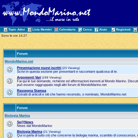
Topic Attivi
Lista Membri
Calendario
Cerca
Aiuto
Registrati
Sono le ore 14:27
Forum
MondoMarino.net
Presentazione nuovi iscritti
(23 Viewing)
Scrivi in questa sezione per presentarti e raccontare qualcosa di te.
Argomenti Vari
(169 Viewing)
Fai qui le tue domande, richieste ed affermazioni inerenti al Mondo Marino. Discut
può essere raggruppato negli altri forum di MondoMarino.net
Rassegna Stampa
Estratti di articoli e siti che hanno recensito, o nominato, MondoMarino.net
Forum
Biologia Marina
Se@News
News dal MondoMarino
Biologia Marina
(21 Viewing)
Qui si parla di tutto ciò che concerne la biologia marina, scambio di conoscenze, 