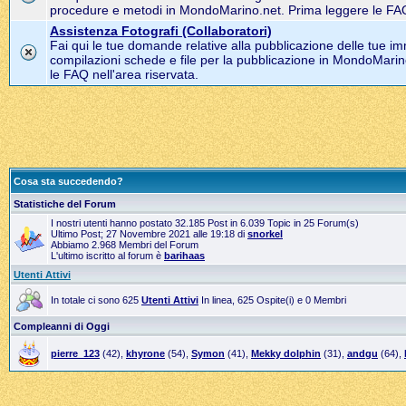
procedure e metodi in MondoMarino.net. Prima leggere le FAQ 
Assistenza Fotografi (Collaboratori)
Fai qui le tue domande relative alla pubblicazione delle tue im
compilazioni schede e file per la pubblicazione in MondoMarin
le FAQ nell'area riservata.
Cosa sta succedendo?
Statistiche del Forum
I nostri utenti hanno postato 32.185 Post in 6.039 Topic in 25 Forum(s)
Ultimo Post; 27 Novembre 2021 alle 19:18 di
snorkel
Abbiamo 2.968 Membri del Forum
L'ultimo iscritto al forum è
barihaas
Utenti Attivi
In totale ci sono 625
Utenti Attivi
In linea, 625 Ospite(i) e 0 Membri
Compleanni di Oggi
pierre_123
(42),
khyrone
(54),
Symon
(41),
Mekky dolphin
(31),
andgu
(64),