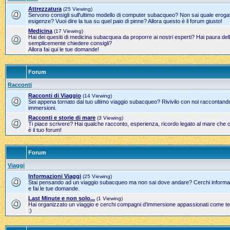
Attrezzatura
(25 Viewing)
Servono consigli sull'ultimo modello di computer subacqueo? Non sai quale erogato
esigenze? Vuoi dire la tua su quel paio di pinne? Allora questo è il forum giusto!
Medicina
(17 Viewing)
Hai dei quesiti di medicina subacquea da proporre ai nostri esperti? Hai paura del
semplicemente chiedere consigli?
Allora fai qui le tue domande!
Forum
Racconti
Racconti di Viaggio
(14 Viewing)
Sei appena tornato dal tuo ultimo viaggio subacqueo? Rivivilo con noi raccontand
immersioni.
Racconti e storie di mare
(3 Viewing)
Ti piace scrivere? Hai qualche racconto, esperienza, ricordo legato al mare che 
è il tuo forum!
Forum
Viaggi
Informazioni Viaggi
(25 Viewing)
Stai pensando ad un viaggio subacqueo ma non sai dove andare? Cerchi informazi
e fai le tue domande.
Last Minute e non solo...
(1 Viewing)
Hai organizzato un viaggio e cerchi compagni d'immersione appassionati come te?
:)