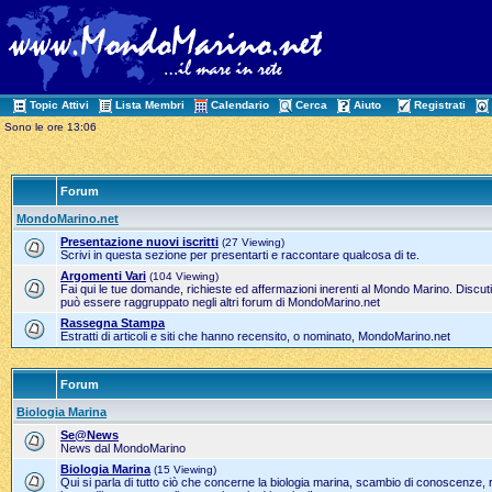
Topic Attivi
Lista Membri
Calendario
Cerca
Aiuto
Registrati
Sono le ore 13:06
Forum
MondoMarino.net
Presentazione nuovi iscritti
(27 Viewing)
Scrivi in questa sezione per presentarti e raccontare qualcosa di te.
Argomenti Vari
(104 Viewing)
Fai qui le tue domande, richieste ed affermazioni inerenti al Mondo Marino. Discut
può essere raggruppato negli altri forum di MondoMarino.net
Rassegna Stampa
Estratti di articoli e siti che hanno recensito, o nominato, MondoMarino.net
Forum
Biologia Marina
Se@News
News dal MondoMarino
Biologia Marina
(15 Viewing)
Qui si parla di tutto ciò che concerne la biologia marina, scambio di conoscenze, 