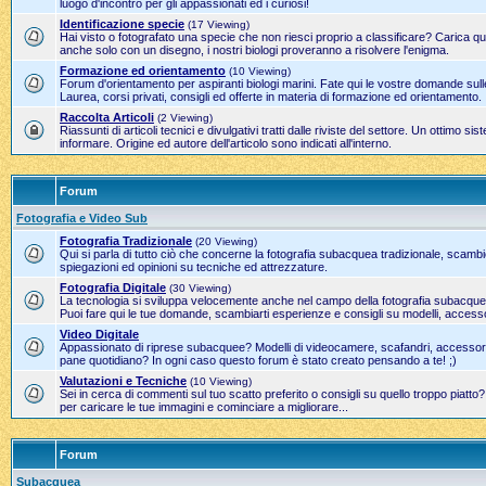
luogo d'incontro per gli appassionati ed i curiosi!
Identificazione specie
(17 Viewing)
Hai visto o fotografato una specie che non riesci proprio a classificare? Carica qui
anche solo con un disegno, i nostri biologi proveranno a risolvere l'enigma.
Formazione ed orientamento
(10 Viewing)
Forum d'orientamento per aspiranti biologi marini. Fate qui le vostre domande sulle
Laurea, corsi privati, consigli ed offerte in materia di formazione ed orientamento.
Raccolta Articoli
(2 Viewing)
Riassunti di articoli tecnici e divulgativi tratti dalle riviste del settore. Un ottimo 
informare. Origine ed autore dell'articolo sono indicati all'interno.
Forum
Fotografia e Video Sub
Fotografia Tradizionale
(20 Viewing)
Qui si parla di tutto ciò che concerne la fotografia subacquea tradizionale, scamb
spiegazioni ed opinioni su tecniche ed attrezzature.
Fotografia Digitale
(30 Viewing)
La tecnologia si sviluppa velocemente anche nel campo della fotografia subacque
Puoi fare qui le tue domande, scambiarti esperienze e consigli su modelli, accesso
Video Digitale
Appassionato di riprese subacquee? Modelli di videocamere, scafandri, accessori 
pane quotidiano? In ogni caso questo forum è stato creato pensando a te! ;)
Valutazioni e Tecniche
(10 Viewing)
Sei in cerca di commenti sul tuo scatto preferito o consigli su quello troppo piatto
per caricare le tue immagini e cominciare a migliorare...
Forum
Subacquea