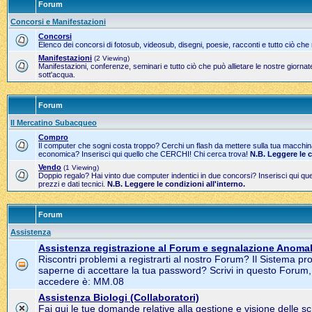
Forum
Concorsi e Manifestazioni
Concorsi
Elenco dei concorsi di fotosub, videosub, disegni, poesie, racconti e tutto ciò che
Manifestazioni
(2 Viewing)
Manifestazioni, conferenze, seminari e tutto ciò che può allietare le nostre gior
sott'acqua.
Forum
Il Mercatino Subacqueo
Compro
Il computer che sogni costa troppo? Cerchi un flash da mettere sulla tua macchi
economica? Inserisci qui quello che CERCHI! Chi cerca trova!
N.B. Leggere le 
Vendo
(1 Viewing)
Doppio regalo? Hai vinto due computer indentici in due concorsi? Inserisci qui 
prezzi e dati tecnici.
N.B. Leggere le condizioni all'interno.
Forum
Assistenza
Assistenza registrazione al Forum e segnalazione Anomal
Riscontri problemi a registrarti al nostro Forum? Il Sistema pr
saperne di accettare la tua password? Scrivi in questo Forum
accedere è: MM.08
Assistenza Biologi (Collaboratori)
Fai qui le tue domande relative alla gestione e visione delle s