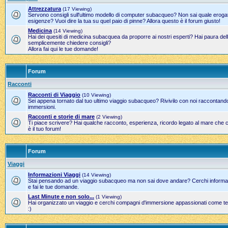
Attrezzatura
(17 Viewing)
Servono consigli sull'ultimo modello di computer subacqueo? Non sai quale erogato
esigenze? Vuoi dire la tua su quel paio di pinne? Allora questo è il forum giusto!
Medicina
(14 Viewing)
Hai dei quesiti di medicina subacquea da proporre ai nostri esperti? Hai paura del
semplicemente chiedere consigli?
Allora fai qui le tue domande!
Forum
Racconti
Racconti di Viaggio
(10 Viewing)
Sei appena tornato dal tuo ultimo viaggio subacqueo? Rivivilo con noi raccontand
immersioni.
Racconti e storie di mare
(2 Viewing)
Ti piace scrivere? Hai qualche racconto, esperienza, ricordo legato al mare che 
è il tuo forum!
Forum
Viaggi
Informazioni Viaggi
(14 Viewing)
Stai pensando ad un viaggio subacqueo ma non sai dove andare? Cerchi informazi
e fai le tue domande.
Last Minute e non solo...
(1 Viewing)
Hai organizzato un viaggio e cerchi compagni d'immersione appassionati come te?
:)