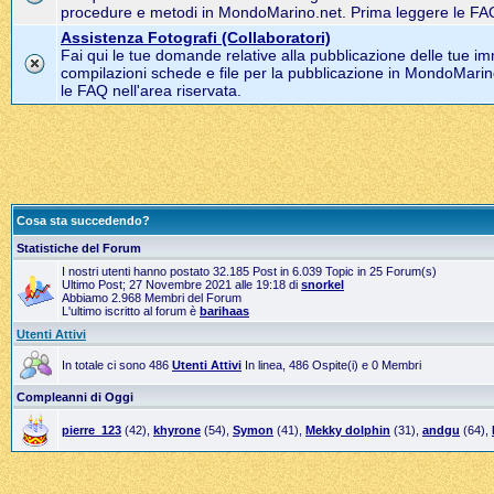
procedure e metodi in MondoMarino.net. Prima leggere le FAQ 
Assistenza Fotografi (Collaboratori)
Fai qui le tue domande relative alla pubblicazione delle tue im
compilazioni schede e file per la pubblicazione in MondoMarin
le FAQ nell'area riservata.
Cosa sta succedendo?
Statistiche del Forum
I nostri utenti hanno postato 32.185 Post in 6.039 Topic in 25 Forum(s)
Ultimo Post; 27 Novembre 2021 alle 19:18 di
snorkel
Abbiamo 2.968 Membri del Forum
L'ultimo iscritto al forum è
barihaas
Utenti Attivi
In totale ci sono 486
Utenti Attivi
In linea, 486 Ospite(i) e 0 Membri
Compleanni di Oggi
pierre_123
(42),
khyrone
(54),
Symon
(41),
Mekky dolphin
(31),
andgu
(64),