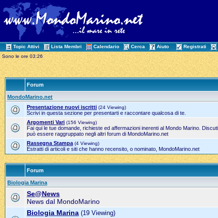
Topic Attivi
Lista Membri
Calendario
Cerca
Aiuto
Registrati
Sono le ore 03:26
Forum
MondoMarino.net
Presentazione nuovi iscritti
(24 Viewing)
Scrivi in questa sezione per presentarti e raccontare qualcosa di te.
Argomenti Vari
(156 Viewing)
Fai qui le tue domande, richieste ed affermazioni inerenti al Mondo Marino. Discut
può essere raggruppato negli altri forum di MondoMarino.net
Rassegna Stampa
(4 Viewing)
Estratti di articoli e siti che hanno recensito, o nominato, MondoMarino.net
Forum
Biologia Marina
Se@News
News dal MondoMarino
Biologia Marina
(19 Viewing)