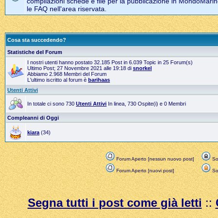
compilazioni schede e file per la pubblicazione in MondoMarin
le FAQ nell'area riservata.
Cosa sta succedendo?
Statistiche del Forum
I nostri utenti hanno postato 32.185 Post in 6.039 Topic in 25 Forum(s)
Ultimo Post; 27 Novembre 2021 alle 19:18 di
snorkel
Abbiamo 2.968 Membri del Forum
L'ultimo iscritto al forum è
barihaas
Utenti Attivi
In totale ci sono 730
Utenti Attivi
In linea, 730 Ospite(i) e 0 Membri
Compleanni di Oggi
kiara
(34)
Forum Aperto [nessun nuovo post]
Sol
Forum Aperto [nuovi post]
Sol
Segna tutti i post come già letti
::