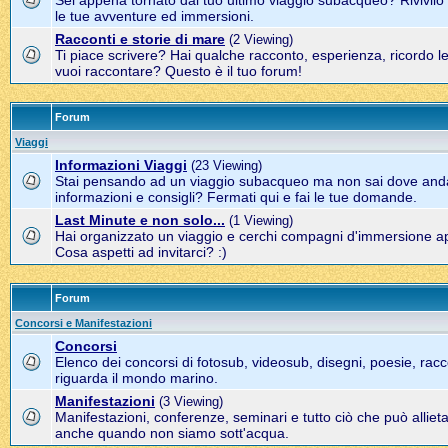
Sei appena tornato dal tuo ultimo viaggio subacqueo? Rivivil
le tue avventure ed immersioni.
Racconti e storie di mare
(2 Viewing)
Ti piace scrivere? Hai qualche racconto, esperienza, ricordo l
vuoi raccontare? Questo è il tuo forum!
Forum
Viaggi
Informazioni Viaggi
(23 Viewing)
Stai pensando ad un viaggio subacqueo ma non sai dove and
informazioni e consigli? Fermati qui e fai le tue domande.
Last Minute e non solo...
(1 Viewing)
Hai organizzato un viaggio e cerchi compagni d'immersione a
Cosa aspetti ad invitarci? :)
Forum
Concorsi e Manifestazioni
Concorsi
Elenco dei concorsi di fotosub, videosub, disegni, poesie, racco
riguarda il mondo marino.
Manifestazioni
(3 Viewing)
Manifestazioni, conferenze, seminari e tutto ciò che può alliet
anche quando non siamo sott'acqua.