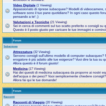
Video Digitale
(1 Viewing)
Appassionato di riprese subacquee? Modelli di videocamere, s
software sono il tuo pane quotidiano? In ogni caso questo for
pensando a te! ;)
Valutazioni e Tecniche
(21 Viewing)
Sei in cerca di commenti sul tuo scatto preferito o consigli su 
Questo è il posto giusto per caricare le tue immagini e cominci
Forum
Subacquea
Attrezzatura
(32 Viewing)
Servono consigli sull'ultimo modello di computer subacqueo? 
erogatore è più adatto alle tue esigenze? Vuoi dire la tua su q
Allora questo è il forum giusto!
Medicina
(17 Viewing)
Hai dei quesiti di medicina subacquea da proporre ai nostri es
dell'acqua o dei pesci? Vuoi semplicemente chiedere consigli?
Allora fai qui le tue domande!
Forum
Racconti
Racconti di Viaggio
(20 Viewing)