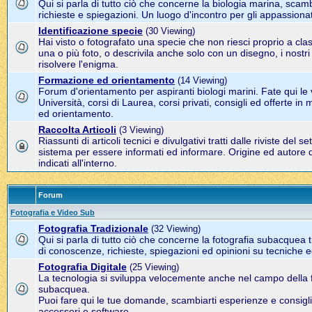
Qui si parla di tutto ciò che concerne la biologia marina, sca
richieste e spiegazioni. Un luogo d'incontro per gli appassionati
Identificazione specie
(30 Viewing)
Hai visto o fotografato una specie che non riesci proprio a clas
una o più foto, o descrivila anche solo con un disegno, i nostr
risolvere l'enigma.
Formazione ed orientamento
(14 Viewing)
Forum d'orientamento per aspiranti biologi marini. Fate qui l
Università, corsi di Laurea, corsi privati, consigli ed offerte in
ed orientamento.
Raccolta Articoli
(3 Viewing)
Riassunti di articoli tecnici e divulgativi tratti dalle riviste del s
sistema per essere informati ed informare. Origine ed autore d
indicati all'interno.
Forum
Fotografia e Video Sub
Fotografia Tradizionale
(32 Viewing)
Qui si parla di tutto ciò che concerne la fotografia subacquea 
di conoscenze, richieste, spiegazioni ed opinioni su tecniche e
Fotografia Digitale
(25 Viewing)
La tecnologia si sviluppa velocemente anche nel campo della 
subacquea.
Puoi fare qui le tue domande, scambiarti esperienze e consigli
accessori e software.