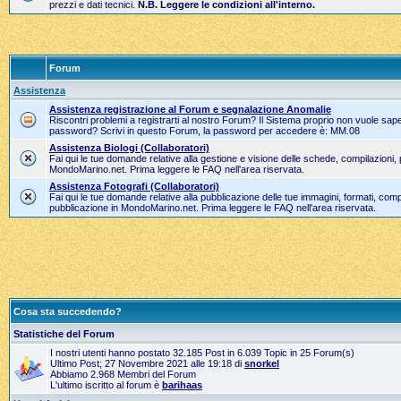
prezzi e dati tecnici.
N.B. Leggere le condizioni all'interno.
Forum
Assistenza
Assistenza registrazione al Forum e segnalazione Anomalie
Riscontri problemi a registrarti al nostro Forum? Il Sistema proprio non vuole sape
password? Scrivi in questo Forum, la password per accedere è: MM.08
Assistenza Biologi (Collaboratori)
Fai qui le tue domande relative alla gestione e visione delle schede, compilazioni,
MondoMarino.net. Prima leggere le FAQ nell'area riservata.
Assistenza Fotografi (Collaboratori)
Fai qui le tue domande relative alla pubblicazione delle tue immagini, formati, compi
pubblicazione in MondoMarino.net. Prima leggere le FAQ nell'area riservata.
Cosa sta succedendo?
Statistiche del Forum
I nostri utenti hanno postato 32.185 Post in 6.039 Topic in 25 Forum(s)
Ultimo Post; 27 Novembre 2021 alle 19:18 di
snorkel
Abbiamo 2.968 Membri del Forum
L'ultimo iscritto al forum è
barihaas