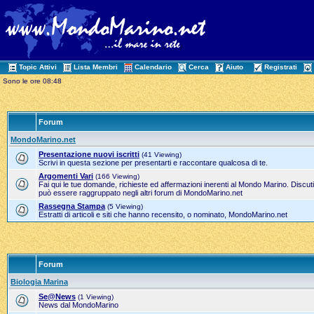
Topic Attivi
Lista Membri
Calendario
Cerca
Aiuto
Registrati
Sono le ore 08:48
Forum
MondoMarino.net
Presentazione nuovi iscritti
(41 Viewing)
Scrivi in questa sezione per presentarti e raccontare qualcosa di te.
Argomenti Vari
(166 Viewing)
Fai qui le tue domande, richieste ed affermazioni inerenti al Mondo Marino. Discut
può essere raggruppato negli altri forum di MondoMarino.net
Rassegna Stampa
(5 Viewing)
Estratti di articoli e siti che hanno recensito, o nominato, MondoMarino.net
Forum
Biologia Marina
Se@News
(1 Viewing)
News dal MondoMarino