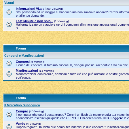
Viaggi
Informazioni Viaggi
(50 Viewing)
Stai pensando ad un viaggio subacqueo ma non sai dove andare? Cerchi informazi
e fai le tue domande.
Last Minute e non solo...
(1 Viewing)
Hai organizzato un viaggio e cerchi compagni d'immersione appassionati come te?
:)
Forum
Concorsi e Manifestazioni
Concorsi
(5 Viewing)
Elenco dei concorsi di fotosub, videosub, disegni, poesie, racconti e tutto ciò che
Manifestazioni
(13 Viewing)
Manifestazioni, conferenze, seminari e tutto ciò che può allietare le nostre gior
sott'acqua.
Forum
Il Mercatino Subacqueo
Compro
(4 Viewing)
Il computer che sogni costa troppo? Cerchi un flash da mettere sulla tua macchi
economica? Inserisci qui quello che CERCHI! Chi cerca trova!
N.B. Leggere le 
Vendo
(4 Viewing)
Doppio regalo? Hai vinto due computer indentici in due concorsi? Inserisci qui 