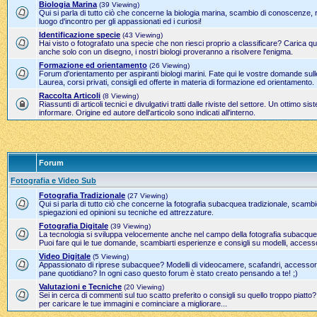
Biologia Marina
(39 Viewing)
Qui si parla di tutto ciò che concerne la biologia marina, scambio di conoscenze, 
luogo d'incontro per gli appassionati ed i curiosi!
Identificazione specie
(43 Viewing)
Hai visto o fotografato una specie che non riesci proprio a classificare? Carica qui
anche solo con un disegno, i nostri biologi proveranno a risolvere l'enigma.
Formazione ed orientamento
(26 Viewing)
Forum d'orientamento per aspiranti biologi marini. Fate qui le vostre domande sulle
Laurea, corsi privati, consigli ed offerte in materia di formazione ed orientamento.
Raccolta Articoli
(8 Viewing)
Riassunti di articoli tecnici e divulgativi tratti dalle riviste del settore. Un ottimo 
informare. Origine ed autore dell'articolo sono indicati all'interno.
Forum
Fotografia e Video Sub
Fotografia Tradizionale
(27 Viewing)
Qui si parla di tutto ciò che concerne la fotografia subacquea tradizionale, scamb
spiegazioni ed opinioni su tecniche ed attrezzature.
Fotografia Digitale
(39 Viewing)
La tecnologia si sviluppa velocemente anche nel campo della fotografia subacque
Puoi fare qui le tue domande, scambiarti esperienze e consigli su modelli, accesso
Video Digitale
(5 Viewing)
Appassionato di riprese subacquee? Modelli di videocamere, scafandri, accessori 
pane quotidiano? In ogni caso questo forum è stato creato pensando a te! ;)
Valutazioni e Tecniche
(20 Viewing)
Sei in cerca di commenti sul tuo scatto preferito o consigli su quello troppo piatto
per caricare le tue immagini e cominciare a migliorare...