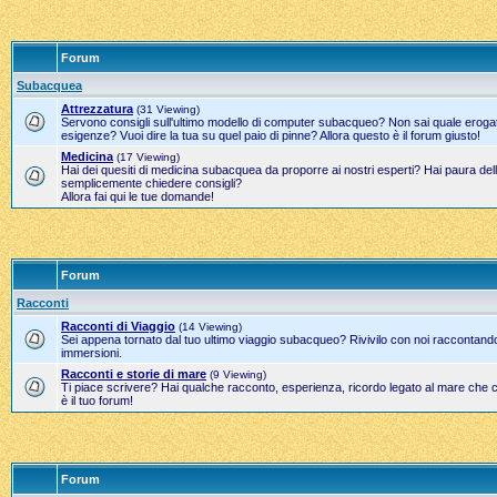
Forum
Subacquea
Attrezzatura
(31 Viewing)
Servono consigli sull'ultimo modello di computer subacqueo? Non sai quale erogato
esigenze? Vuoi dire la tua su quel paio di pinne? Allora questo è il forum giusto!
Medicina
(17 Viewing)
Hai dei quesiti di medicina subacquea da proporre ai nostri esperti? Hai paura del
semplicemente chiedere consigli?
Allora fai qui le tue domande!
Forum
Racconti
Racconti di Viaggio
(14 Viewing)
Sei appena tornato dal tuo ultimo viaggio subacqueo? Rivivilo con noi raccontand
immersioni.
Racconti e storie di mare
(9 Viewing)
Ti piace scrivere? Hai qualche racconto, esperienza, ricordo legato al mare che 
è il tuo forum!
Forum