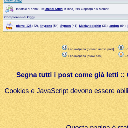
Utenti Attivi
In totale ci sono 919
Utenti Attivi
In linea, 919 Ospite(i) e 0 Membri
Compleanni di Oggi
pierre_123
(42),
khyrone
(54),
Symon
(41),
Mekky dolphin
(31),
andgu
(64),
Forum Aperto [nessun nuovo post]
Sol
Forum Aperto [nuovi post]
Sol
Segna tutti i post come già letti
::
Cookies e JavaScript devono essere abili
Questa pagina è stat