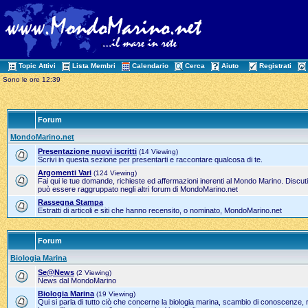
Topic Attivi
Lista Membri
Calendario
Cerca
Aiuto
Registrati
Sono le ore 12:39
Forum
MondoMarino.net
Presentazione nuovi iscritti
(14 Viewing)
Scrivi in questa sezione per presentarti e raccontare qualcosa di te.
Argomenti Vari
(124 Viewing)
Fai qui le tue domande, richieste ed affermazioni inerenti al Mondo Marino. Discut
può essere raggruppato negli altri forum di MondoMarino.net
Rassegna Stampa
Estratti di articoli e siti che hanno recensito, o nominato, MondoMarino.net
Forum
Biologia Marina
Se@News
(2 Viewing)
News dal MondoMarino
Biologia Marina
(19 Viewing)
Qui si parla di tutto ciò che concerne la biologia marina, scambio di conoscenze, 