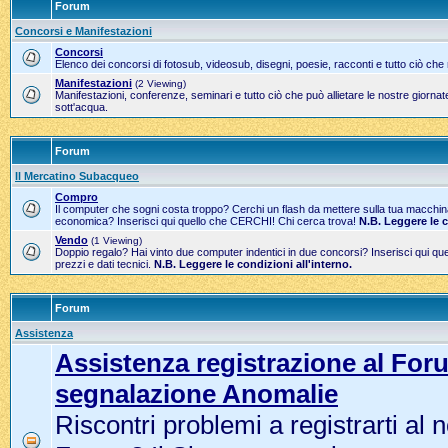
Forum
Concorsi e Manifestazioni
Concorsi
Elenco dei concorsi di fotosub, videosub, disegni, poesie, racconti e tutto ciò che
Manifestazioni
(2 Viewing)
Manifestazioni, conferenze, seminari e tutto ciò che può allietare le nostre gior
sott'acqua.
Forum
Il Mercatino Subacqueo
Compro
Il computer che sogni costa troppo? Cerchi un flash da mettere sulla tua macchi
economica? Inserisci qui quello che CERCHI! Chi cerca trova!
N.B. Leggere le 
Vendo
(1 Viewing)
Doppio regalo? Hai vinto due computer indentici in due concorsi? Inserisci qui 
prezzi e dati tecnici.
N.B. Leggere le condizioni all'interno.
Forum
Assistenza
Assistenza registrazione al For
segnalazione Anomalie
Riscontri problemi a registrarti al 