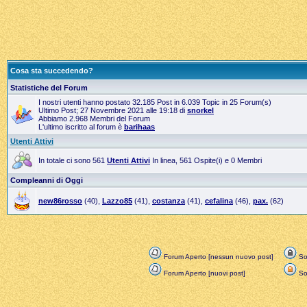
Cosa sta succedendo?
Statistiche del Forum
I nostri utenti hanno postato 32.185 Post in 6.039 Topic in 25 Forum(s)
Ultimo Post; 27 Novembre 2021 alle 19:18 di
snorkel
Abbiamo 2.968 Membri del Forum
L'ultimo iscritto al forum è
barihaas
Utenti Attivi
In totale ci sono 561
Utenti Attivi
In linea, 561 Ospite(i) e 0 Membri
Compleanni di Oggi
new86rosso
(40),
Lazzo85
(41),
costanza
(41),
cefalina
(46),
pax.
(62)
Forum Aperto [nessun nuovo post]
Sol
Forum Aperto [nuovi post]
Sol