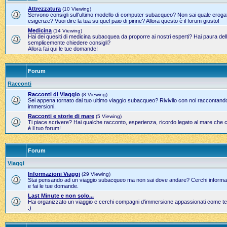
Attrezzatura
(10 Viewing)
Servono consigli sull'ultimo modello di computer subacqueo? Non sai quale erogato
esigenze? Vuoi dire la tua su quel paio di pinne? Allora questo è il forum giusto!
Medicina
(14 Viewing)
Hai dei quesiti di medicina subacquea da proporre ai nostri esperti? Hai paura del
semplicemente chiedere consigli?
Allora fai qui le tue domande!
Forum
Racconti
Racconti di Viaggio
(8 Viewing)
Sei appena tornato dal tuo ultimo viaggio subacqueo? Rivivilo con noi raccontand
immersioni.
Racconti e storie di mare
(5 Viewing)
Ti piace scrivere? Hai qualche racconto, esperienza, ricordo legato al mare che 
è il tuo forum!
Forum
Viaggi
Informazioni Viaggi
(29 Viewing)
Stai pensando ad un viaggio subacqueo ma non sai dove andare? Cerchi informazi
e fai le tue domande.
Last Minute e non solo...
Hai organizzato un viaggio e cerchi compagni d'immersione appassionati come te?
:)