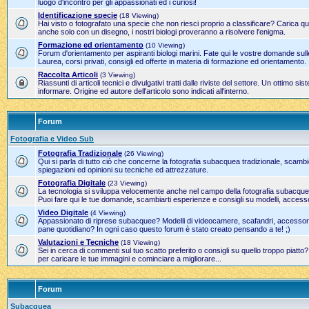
luogo d'incontro per gli appassionati ed i curiosi!
Identificazione specie
(18 Viewing)
Hai visto o fotografato una specie che non riesci proprio a classificare? Carica qui
anche solo con un disegno, i nostri biologi proveranno a risolvere l'enigma.
Formazione ed orientamento
(10 Viewing)
Forum d'orientamento per aspiranti biologi marini. Fate qui le vostre domande sulle
Laurea, corsi privati, consigli ed offerte in materia di formazione ed orientamento.
Raccolta Articoli
(3 Viewing)
Riassunti di articoli tecnici e divulgativi tratti dalle riviste del settore. Un ottimo 
informare. Origine ed autore dell'articolo sono indicati all'interno.
Forum
Fotografia e Video Sub
Fotografia Tradizionale
(26 Viewing)
Qui si parla di tutto ciò che concerne la fotografia subacquea tradizionale, scamb
spiegazioni ed opinioni su tecniche ed attrezzature.
Fotografia Digitale
(23 Viewing)
La tecnologia si sviluppa velocemente anche nel campo della fotografia subacque
Puoi fare qui le tue domande, scambiarti esperienze e consigli su modelli, accesso
Video Digitale
(4 Viewing)
Appassionato di riprese subacquee? Modelli di videocamere, scafandri, accessori 
pane quotidiano? In ogni caso questo forum è stato creato pensando a te! ;)
Valutazioni e Tecniche
(18 Viewing)
Sei in cerca di commenti sul tuo scatto preferito o consigli su quello troppo piatto
per caricare le tue immagini e cominciare a migliorare...
Forum
Subacquea