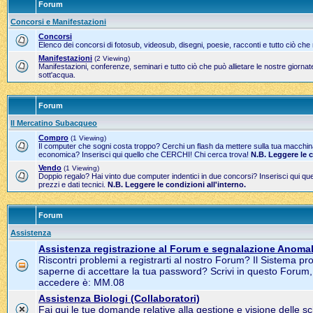
Forum
Concorsi e Manifestazioni
Concorsi
Elenco dei concorsi di fotosub, videosub, disegni, poesie, racconti e tutto ciò che
Manifestazioni
(2 Viewing)
Manifestazioni, conferenze, seminari e tutto ciò che può allietare le nostre gior
sott'acqua.
Forum
Il Mercatino Subacqueo
Compro
(1 Viewing)
Il computer che sogni costa troppo? Cerchi un flash da mettere sulla tua macchi
economica? Inserisci qui quello che CERCHI! Chi cerca trova!
N.B. Leggere le 
Vendo
(1 Viewing)
Doppio regalo? Hai vinto due computer indentici in due concorsi? Inserisci qui 
prezzi e dati tecnici.
N.B. Leggere le condizioni all'interno.
Forum
Assistenza
Assistenza registrazione al Forum e segnalazione Anomal
Riscontri problemi a registrarti al nostro Forum? Il Sistema pr
saperne di accettare la tua password? Scrivi in questo Forum
accedere è: MM.08
Assistenza Biologi (Collaboratori)
Fai qui le tue domande relative alla gestione e visione delle s