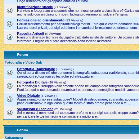
luogo d'incontro per gli appassionati ed i curiosi!
Identificazione specie
(21 Viewing)
Hai visto o fotografato una specie che non riesci proprio a classificare? Carica qui
anche solo con un disegno, i nostri biologi proveranno a risolvere l'enigma.
Formazione ed orientamento
(13 Viewing)
Forum d'orientamento per aspiranti biologi marini. Fate qui le vostre domande sulle
Laurea, corsi privati, consigli ed offerte in materia di formazione ed orientamento.
Raccolta Articoli
(4 Viewing)
Riassunti di articoli tecnici e divulgativi tratti dalle riviste del settore. Un ottimo 
informare. Origine ed autore dell'articolo sono indicati all'interno.
Forum
Fotografia e Video Sub
Fotografia Tradizionale
(33 Viewing)
Qui si parla di tutto ciò che concerne la fotografia subacquea tradizionale, scamb
spiegazioni ed opinioni su tecniche ed attrezzature.
Fotografia Digitale
(30 Viewing)
La tecnologia si sviluppa velocemente anche nel campo della fotografia subacque
Puoi fare qui le tue domande, scambiarti esperienze e consigli su modelli, accesso
Video Digitale
(4 Viewing)
Appassionato di riprese subacquee? Modelli di videocamere, scafandri, accessori 
pane quotidiano? In ogni caso questo forum è stato creato pensando a te! ;)
Valutazioni e Tecniche
(21 Viewing)
Sei in cerca di commenti sul tuo scatto preferito o consigli su quello troppo piatto
per caricare le tue immagini e cominciare a migliorare...
Forum
Subacquea