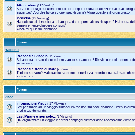
Attrezzatura
(27 Viewing)
Servono consigli sull'ultimo modello di computer subacqueo? Non sai quale erogato
esigenze? Vuoi dire la tua su quel paio di pinne? Allora questo è il forum giusto!
Medicina
(12 Viewing)
Hai dei quesiti di medicina subacquea da proporre ai nostri esperti? Hai paura del
semplicemente chiedere consigli?
Allora fai qui le tue domande!
Forum
Racconti
Racconti di Viaggio
(11 Viewing)
Sei appena tornato dal tuo ultimo viaggio subacqueo? Rivivilo con noi raccontand
immersioni.
Racconti e storie di mare
(9 Viewing)
Ti piace scrivere? Hai qualche racconto, esperienza, ricordo legato al mare che 
è il tuo forum!
Forum
Viaggi
Informazioni Viaggi
(17 Viewing)
Stai pensando ad un viaggio subacqueo ma non sai dove andare? Cerchi informazi
e fai le tue domande.
Last Minute e non solo...
(1 Viewing)
Hai organizzato un viaggio e cerchi compagni d'immersione appassionati come te?
:)