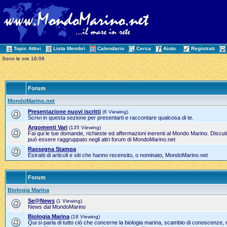
Topic Attivi
Lista Membri
Calendario
Cerca
Aiuto
Registrati
Sono le ore 16:06
Forum
MondoMarino.net
Presentazione nuovi iscritti
(6 Viewing)
Scrivi in questa sezione per presentarti e raccontare qualcosa di te.
Argomenti Vari
(135 Viewing)
Fai qui le tue domande, richieste ed affermazioni inerenti al Mondo Marino. Discut
può essere raggruppato negli altri forum di MondoMarino.net
Rassegna Stampa
Estratti di articoli e siti che hanno recensito, o nominato, MondoMarino.net
Forum
Biologia Marina
Se@News
(1 Viewing)
News dal MondoMarino
Biologia Marina
(18 Viewing)
Qui si parla di tutto ciò che concerne la biologia marina, scambio di conoscenze, 