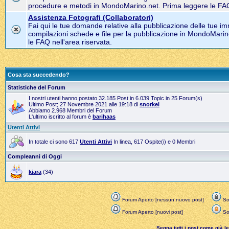
procedure e metodi in MondoMarino.net. Prima leggere le FAQ 
Assistenza Fotografi (Collaboratori)
Fai qui le tue domande relative alla pubblicazione delle tue im
compilazioni schede e file per la pubblicazione in MondoMarin
le FAQ nell'area riservata.
Cosa sta succedendo?
Statistiche del Forum
I nostri utenti hanno postato 32.185 Post in 6.039 Topic in 25 Forum(s)
Ultimo Post; 27 Novembre 2021 alle 19:18 di
snorkel
Abbiamo 2.968 Membri del Forum
L'ultimo iscritto al forum è
barihaas
Utenti Attivi
In totale ci sono 617
Utenti Attivi
In linea, 617 Ospite(i) e 0 Membri
Compleanni di Oggi
kiara
(34)
Forum Aperto [nessun nuovo post]
Sol
Forum Aperto [nuovi post]
Sol
Segna tutti i post come già let