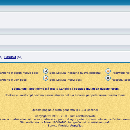
4),
PasusU
(51)
 Aperto [nessun nuovo post]
Sola Lettura [nessuna nuova risposta]
Password Nec
Aperto [nuovi post]
Sola Lettura [nuovi post]
Nessun Acce
Segna tutti i post come già letti
::
Cancella i cookies inviati da questo forum
Cookies e JavaScript devono essere abilitati nel tuo browser per peter usare questo forum
Questa pagina è stata generata in 1,211 secondi.
Copyright © 1999 - 2011. Tutti i diritti riservati.
zione in qualsiasi formato, e su qualsiasi supporto, di ogni parte di questo sito senza l'autorizzazion
Sito realizzato da Mauro ROMANO, fotografie dei rispettivi fotografi.
Service Provider
AstraNet