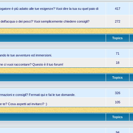
atore è più adatto alle tue esigenze? Vuoi dire la tua su quel paio di
417
a dell'acqua o dei pesci? Vuoi semplicemente chiedere consigli?
272
Topics
71
ando le tue avventure ed immersioni.
18
he ci vuoi raccontare? Questo è il tuo forum!
Topics
326
azioni e consigli? Fermati qui e fai le tue domande.
105
te? Cosa aspetti ad invitarci? :)
Topics
94