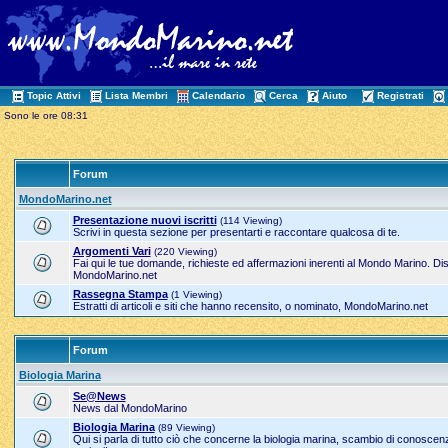
Topic Attivi
Lista Membri
Calendario
Cerca
Aiuto
Registrati
Sono le ore 08:31
Forum
MondoMarino.net
Presentazione nuovi iscritti
(114 Viewing)
Scrivi in questa sezione per presentarti e raccontare qualcosa di te.
Argomenti Vari
(220 Viewing)
Fai qui le tue domande, richieste ed affermazioni inerenti al Mondo Marino. Dis
MondoMarino.net
Rassegna Stampa
(1 Viewing)
Estratti di articoli e siti che hanno recensito, o nominato, MondoMarino.net
Forum
Biologia Marina
Se@News
News dal MondoMarino
Biologia Marina
(89 Viewing)
Qui si parla di tutto ciò che concerne la biologia marina, scambio di conoscenze