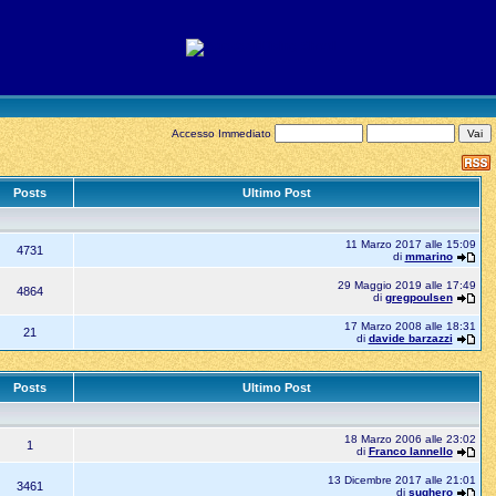
Accesso Immediato
Posts
Ultimo Post
11 Marzo 2017 alle 15:09
4731
di
mmarino
29 Maggio 2019 alle 17:49
4864
di
gregpoulsen
17 Marzo 2008 alle 18:31
21
di
davide barzazzi
Posts
Ultimo Post
18 Marzo 2006 alle 23:02
1
di
Franco Iannello
13 Dicembre 2017 alle 21:01
3461
di
sughero