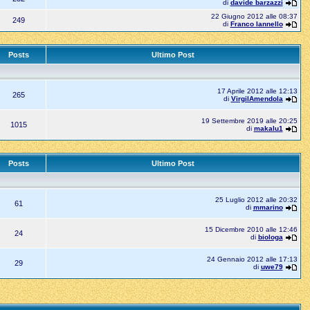
di
davide barzazzi
22 Giugno 2012 alle 08:37
249
di
Franco Iannello
Posts
Ultimo Post
17 Aprile 2012 alle 12:13
265
di
VirgilAmendola
19 Settembre 2019 alle 20:25
1015
di
makalu1
Posts
Ultimo Post
25 Luglio 2012 alle 20:32
61
di
mmarino
15 Dicembre 2010 alle 12:46
24
di
biologa
24 Gennaio 2012 alle 17:13
29
di
uwe79