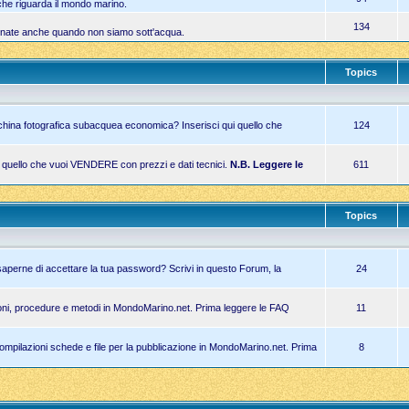
 che riguarda il mondo marino.
134
iornate anche quando non siamo sott'acqua.
Topics
china fotografica subacquea economica? Inserisci qui quello che
124
i quello che vuoi VENDERE con prezzi e dati tecnici.
N.B. Leggere le
611
Topics
 saperne di accettare la tua password? Scrivi in questo Forum, la
24
zioni, procedure e metodi in MondoMarino.net. Prima leggere le FAQ
11
 compilazioni schede e file per la pubblicazione in MondoMarino.net. Prima
8