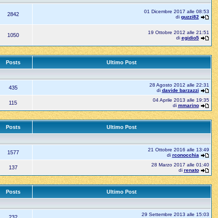
01 Dicembre 2017 alle 08:53
2842
di
guzzi82
19 Ottobre 2012 alle 21:51
1050
di
egidio5
Posts
Ultimo Post
28 Agosto 2012 alle 22:31
435
di
davide barzazzi
04 Aprile 2013 alle 19:35
115
di
mmarino
Posts
Ultimo Post
21 Ottobre 2016 alle 13:49
1577
di
rconocchia
28 Marzo 2017 alle 01:40
137
di
renato
Posts
Ultimo Post
29 Settembre 2013 alle 15:03
232