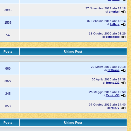
27 Novembre 2021 alle 19:18
3896
di
snorkel
02 Febbraio 2016 alle 13:14
1538
di
Hillary
18 Ottobre 2005 alle 03:29
54
di
scubabob
Posts
Ultimo Post
22 Marzo 2012 alle 19:18
666
di
DrGrass
06 Aprile 2016 alle 14:38
3827
di
bruno122
25 Maggio 2015 alle 12:59
245
di
Cami_r93
07 Ottobre 2012 alle 14:40
850
di
rdie77
Posts
Ultimo Post