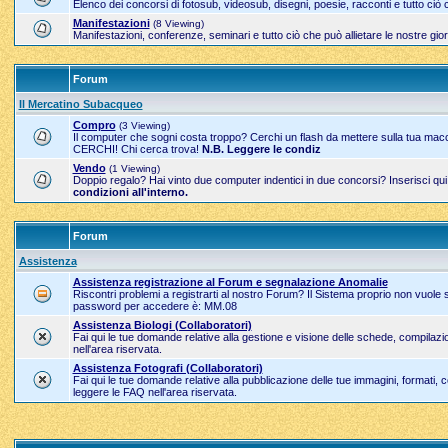
Elenco dei concorsi di fotosub, videosub, disegni, poesie, racconti e tutto ciò
Manifestazioni
(8 Viewing)
Manifestazioni, conferenze, seminari e tutto ciò che può allietare le nostre g
Forum
Il Mercatino Subacqueo
Compro
(3 Viewing)
Il computer che sogni costa troppo? Cerchi un flash da mettere sulla tua mac
CERCHI! Chi cerca trova!
N.B. Leggere le condiz
Vendo
(1 Viewing)
Doppio regalo? Hai vinto due computer indentici in due concorsi? Inserisci qu
condizioni all'interno.
Forum
Assistenza
Assistenza registrazione al Forum e segnalazione Anomalie
Riscontri problemi a registrarti al nostro Forum? Il Sistema proprio non vuole
password per accedere è: MM.08
Assistenza Biologi (Collaboratori)
Fai qui le tue domande relative alla gestione e visione delle schede, compila
nell'area riservata.
Assistenza Fotografi (Collaboratori)
Fai qui le tue domande relative alla pubblicazione delle tue immagini, formati,
leggere le FAQ nell'area riservata.