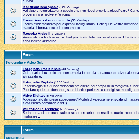
curiosi!
Identificazione specie
(123 Viewing)
Hai visto o fotografato una specie che non riesci proprio a classificare? Carica
proveranno a risolvere l'enigma.
Formazione ed orientamento
(55 Viewing)
Forum d'orientamento per aspiranti biologi marini. Fate qui le vostre domande sul
materia di formazione ed orientamento.
Raccolta Articoli
(2 Viewing)
Riassunti di articoli tecnici e divulgativi tratti dalle riviste del settore. Un ott
sono indicati all'interno.
Forum
Fotografia e Video Sub
Fotografia Tradizionale
(48 Viewing)
Qui si parla di tutto ciò che concerne la fotografia subacquea tradizionale, sc
attrezzature.
Fotografia Digitale
(129 Viewing)
La tecnologia si sviluppa velocemente anche nel campo della fotografia suba
Puoi fare qui le tue domande, scambiarti esperienze e consigli su modelli, acc
Video Digitale
(5 Viewing)
Appassionato di riprese subacquee? Modelli di videocamere, scafandri, access
stato creato pensando a te! ;)
Valutazioni e Tecniche
(20 Viewing)
Sei in cerca di commenti sul tuo scatto preferito o consigli su quello troppo pi
migliorare...
Forum
Subacquea