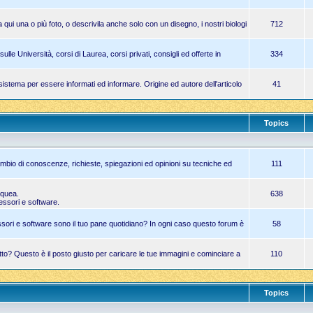
 qui una o più foto, o descrivila anche solo con un disegno, i nostri biologi
712
le Università, corsi di Laurea, corsi privati, consigli ed offerte in
334
imo sistema per essere informati ed informare. Origine ed autore dell'articolo
41
Topics
ambio di conoscenze, richieste, spiegazioni ed opinioni su tecniche ed
111
cquea.
638
essori e software.
ori e software sono il tuo pane quotidiano? In ogni caso questo forum è
58
atto? Questo è il posto giusto per caricare le tue immagini e cominciare a
110
Topics