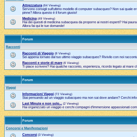
Attrezzatura
(64 Viewing)
Servono consigli sull'ultimo modello di computer subacqueo? Non sai quale erog
pinne? Allora questo è il forum giusto!
Medicina
(49 Viewing)
Hai dei quesiti di medicina subacquea da proporre ai nostri esperti? Hai paur
Allora fai qui le tue domande!
Forum
Racconti
Racconti di Viaggio
(8 Viewing)
Sei appena tornato dal tuo ultimo viaggio subacqueo? Rivivilo con noi raccont
Racconti e storie di mare
(6 Viewing)
Ti piace scrivere? Hai qualche racconto, esperienza, ricordo legato al mare c
Forum
Viaggi
Informazioni Viaggi
(72 Viewing)
Stai pensando ad un viaggio subacqueo ma non sai dove andare? Cerchi inform
Last Minute e non solo...
(2 Viewing)
Hai organizzato un viaggio e cerchi compagni d'immersione appassionati come 
Forum
Concorsi e Manifestazioni
Concorsi
(3 Viewing)