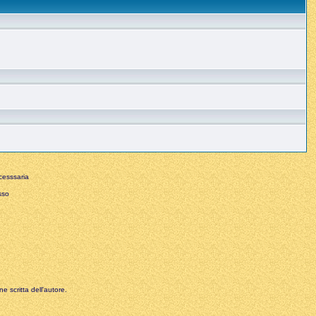
esssaria
sso
e scritta dell'autore.