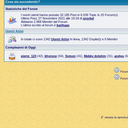
Cosa sta succedendo?
Statistiche del Forum
I nostri utenti hanno postato 32.185 Post in 6.039 Topic in 25 Forum(s)
Ultimo Post; 27 Novembre 2021 alle 19:18 di
snorkel
Abbiamo 2.968 Membri del Forum
L'ultimo iscritto al forum è
barihaas
Utenti Attivi
In totale ci sono 1342
Utenti Attivi
In linea, 1342 Ospite(i) e 0 Membri
Compleanni di Oggi
pierre_123
(42),
khyrone
(54),
Symon
(41),
Mekky dolphin
(31),
andgu
(6
Forum
Forum 
E' vietata la riprodu