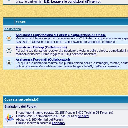
prezzi e dati tecnici.
N.B. Leggere le condizioni all'interno.
Forum
Assistenza
Assistenza registrazione al Forum e segnalazione Anomalie
Riscontri problemi a registrarti al nostro Forum? Il Sistema proprio non vuole sape
password? Scrivi in questo Forum, la password per accedere è: MM.08
Assistenza Biologi (Collaboratori)
Fai qui le tue domande relative alla gestione e visione delle schede, compilazioni,
MondoMarino.net. Prima leggere le FAQ nell'area riservata.
Assistenza Fotografi (Collaboratori)
Fai qui le tue domande relative alla pubblicazione delle tue immagini, formati, compi
pubblicazione in MondoMarino.net. Prima leggere le FAQ nell'area riservata.
Cosa sta succedendo?
Statistiche del Forum
I nostri utenti hanno postato 32.185 Post in 6.039 Topic in 25 Forum(s)
Ultimo Post; 27 Novembre 2021 alle 19:18 di
snorkel
Abbiamo 2.968 Membri del Forum
L'ultimo iscritto al forum è
barihaas