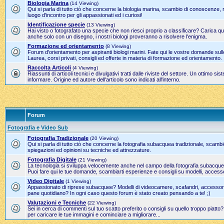
Biologia Marina
(14 Viewing)
Qui si parla di tutto ciò che concerne la biologia marina, scambio di conoscenze, 
luogo d'incontro per gli appassionati ed i curiosi!
Identificazione specie
(13 Viewing)
Hai visto o fotografato una specie che non riesci proprio a classificare? Carica qui
anche solo con un disegno, i nostri biologi proveranno a risolvere l'enigma.
Formazione ed orientamento
(8 Viewing)
Forum d'orientamento per aspiranti biologi marini. Fate qui le vostre domande sulle
Laurea, corsi privati, consigli ed offerte in materia di formazione ed orientamento.
Raccolta Articoli
(4 Viewing)
Riassunti di articoli tecnici e divulgativi tratti dalle riviste del settore. Un ottimo 
informare. Origine ed autore dell'articolo sono indicati all'interno.
Forum
Fotografia e Video Sub
Fotografia Tradizionale
(20 Viewing)
Qui si parla di tutto ciò che concerne la fotografia subacquea tradizionale, scamb
spiegazioni ed opinioni su tecniche ed attrezzature.
Fotografia Digitale
(21 Viewing)
La tecnologia si sviluppa velocemente anche nel campo della fotografia subacque
Puoi fare qui le tue domande, scambiarti esperienze e consigli su modelli, accesso
Video Digitale
(1 Viewing)
Appassionato di riprese subacquee? Modelli di videocamere, scafandri, accessori 
pane quotidiano? In ogni caso questo forum è stato creato pensando a te! ;)
Valutazioni e Tecniche
(22 Viewing)
Sei in cerca di commenti sul tuo scatto preferito o consigli su quello troppo piatto
per caricare le tue immagini e cominciare a migliorare...