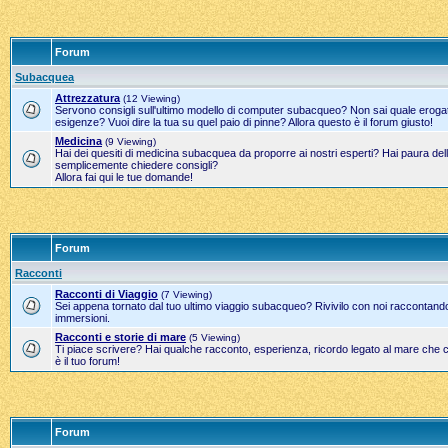
Forum
Subacquea
Attrezzatura
(12 Viewing)
Servono consigli sull'ultimo modello di computer subacqueo? Non sai quale erogato
esigenze? Vuoi dire la tua su quel paio di pinne? Allora questo è il forum giusto!
Medicina
(9 Viewing)
Hai dei quesiti di medicina subacquea da proporre ai nostri esperti? Hai paura del
semplicemente chiedere consigli?
Allora fai qui le tue domande!
Forum
Racconti
Racconti di Viaggio
(7 Viewing)
Sei appena tornato dal tuo ultimo viaggio subacqueo? Rivivilo con noi raccontand
immersioni.
Racconti e storie di mare
(5 Viewing)
Ti piace scrivere? Hai qualche racconto, esperienza, ricordo legato al mare che 
è il tuo forum!
Forum