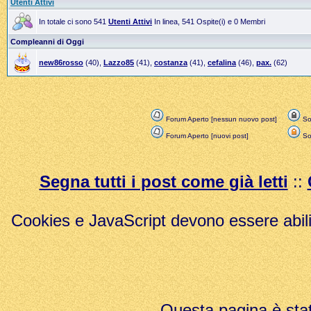
Utenti Attivi
In totale ci sono 541
Utenti Attivi
In linea, 541 Ospite(i) e 0 Membri
Compleanni di Oggi
new86rosso
(40),
Lazzo85
(41),
costanza
(41),
cefalina
(46),
pax.
(62)
Forum Aperto [nessun nuovo post]
Sol
Forum Aperto [nuovi post]
Sol
Segna tutti i post come già letti
::
Cookies e JavaScript devono essere abili
Questa pagina è stat