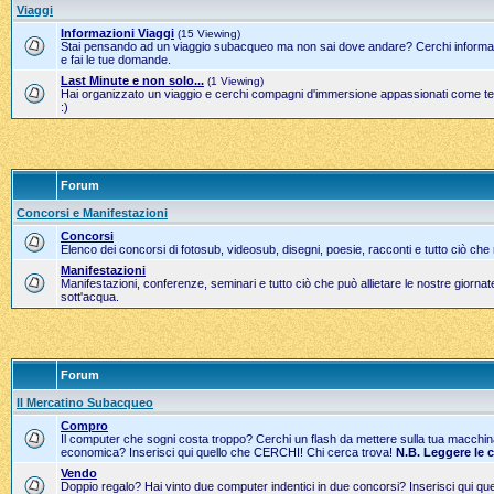
Viaggi
Informazioni Viaggi
(15 Viewing)
Stai pensando ad un viaggio subacqueo ma non sai dove andare? Cerchi informazi
e fai le tue domande.
Last Minute e non solo...
(1 Viewing)
Hai organizzato un viaggio e cerchi compagni d'immersione appassionati come te?
:)
Forum
Concorsi e Manifestazioni
Concorsi
Elenco dei concorsi di fotosub, videosub, disegni, poesie, racconti e tutto ciò che
Manifestazioni
Manifestazioni, conferenze, seminari e tutto ciò che può allietare le nostre gior
sott'acqua.
Forum
Il Mercatino Subacqueo
Compro
Il computer che sogni costa troppo? Cerchi un flash da mettere sulla tua macchi
economica? Inserisci qui quello che CERCHI! Chi cerca trova!
N.B. Leggere le 
Vendo
Doppio regalo? Hai vinto due computer indentici in due concorsi? Inserisci qui 