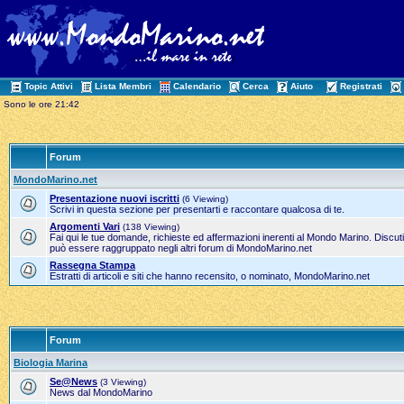
Topic Attivi
Lista Membri
Calendario
Cerca
Aiuto
Registrati
Sono le ore 21:42
Forum
MondoMarino.net
Presentazione nuovi iscritti
(6 Viewing)
Scrivi in questa sezione per presentarti e raccontare qualcosa di te.
Argomenti Vari
(138 Viewing)
Fai qui le tue domande, richieste ed affermazioni inerenti al Mondo Marino. Discut
può essere raggruppato negli altri forum di MondoMarino.net
Rassegna Stampa
Estratti di articoli e siti che hanno recensito, o nominato, MondoMarino.net
Forum
Biologia Marina
Se@News
(3 Viewing)
News dal MondoMarino