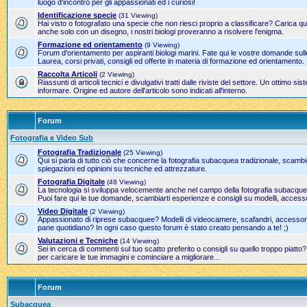
luogo d'incontro per gli appassionati ed i curiosi!
Identificazione specie
(31 Viewing)
Hai visto o fotografato una specie che non riesci proprio a classificare? Carica qui
anche solo con un disegno, i nostri biologi proveranno a risolvere l'enigma.
Formazione ed orientamento
(9 Viewing)
Forum d'orientamento per aspiranti biologi marini. Fate qui le vostre domande sulle
Laurea, corsi privati, consigli ed offerte in materia di formazione ed orientamento.
Raccolta Articoli
(2 Viewing)
Riassunti di articoli tecnici e divulgativi tratti dalle riviste del settore. Un ottimo 
informare. Origine ed autore dell'articolo sono indicati all'interno.
Forum
Fotografia e Video Sub
Fotografia Tradizionale
(25 Viewing)
Qui si parla di tutto ciò che concerne la fotografia subacquea tradizionale, scamb
spiegazioni ed opinioni su tecniche ed attrezzature.
Fotografia Digitale
(48 Viewing)
La tecnologia si sviluppa velocemente anche nel campo della fotografia subacque
Puoi fare qui le tue domande, scambiarti esperienze e consigli su modelli, accesso
Video Digitale
(2 Viewing)
Appassionato di riprese subacquee? Modelli di videocamere, scafandri, accessori 
pane quotidiano? In ogni caso questo forum è stato creato pensando a te! ;)
Valutazioni e Tecniche
(14 Viewing)
Sei in cerca di commenti sul tuo scatto preferito o consigli su quello troppo piatto
per caricare le tue immagini e cominciare a migliorare...
Forum
Subacquea