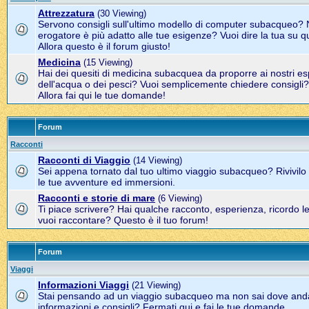
Attrezzatura
(30 Viewing)
Servono consigli sull'ultimo modello di computer subacqueo? 
erogatore è più adatto alle tue esigenze? Vuoi dire la tua su q
Allora questo è il forum giusto!
Medicina
(15 Viewing)
Hai dei quesiti di medicina subacquea da proporre ai nostri es
dell'acqua o dei pesci? Vuoi semplicemente chiedere consigli?
Allora fai qui le tue domande!
Forum
Racconti
Racconti di Viaggio
(14 Viewing)
Sei appena tornato dal tuo ultimo viaggio subacqueo? Rivivil
le tue avventure ed immersioni.
Racconti e storie di mare
(6 Viewing)
Ti piace scrivere? Hai qualche racconto, esperienza, ricordo l
vuoi raccontare? Questo è il tuo forum!
Forum
Viaggi
Informazioni Viaggi
(21 Viewing)
Stai pensando ad un viaggio subacqueo ma non sai dove and
informazioni e consigli? Fermati qui e fai le tue domande.