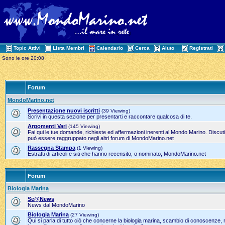
Topic Attivi
Lista Membri
Calendario
Cerca
Aiuto
Registrati
Sono le ore 20:08
Forum
MondoMarino.net
Presentazione nuovi iscritti
(39 Viewing)
Scrivi in questa sezione per presentarti e raccontare qualcosa di te.
Argomenti Vari
(145 Viewing)
Fai qui le tue domande, richieste ed affermazioni inerenti al Mondo Marino. Discut
può essere raggruppato negli altri forum di MondoMarino.net
Rassegna Stampa
(1 Viewing)
Estratti di articoli e siti che hanno recensito, o nominato, MondoMarino.net
Forum
Biologia Marina
Se@News
News dal MondoMarino
Biologia Marina
(27 Viewing)
Qui si parla di tutto ciò che concerne la biologia marina, scambio di conoscenze, 