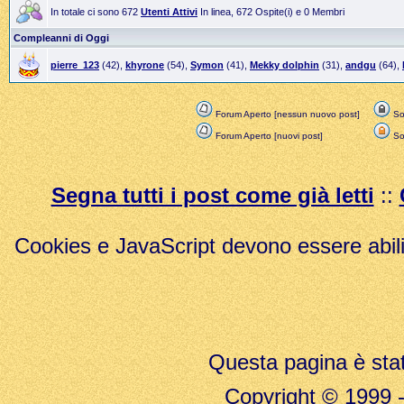
In totale ci sono 672
Utenti Attivi
In linea, 672 Ospite(i) e 0 Membri
Compleanni di Oggi
pierre_123
(42),
khyrone
(54),
Symon
(41),
Mekky dolphin
(31),
andgu
(64),
Forum Aperto [nessun nuovo post]
Sol
Forum Aperto [nuovi post]
Sol
Segna tutti i post come già letti
::
Cookies e JavaScript devono essere abili
Questa pagina è stat
Copyright © 1999 - 20