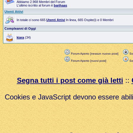
Abbiamo 2.968 Membri del Forum
L'ultimo iscritto al forum è
barihaas
Utenti Attivi
In totale ci sono 665
Utenti Attivi
In linea, 665 Ospite(i) e 0 Membri
Compleanni di Oggi
kiara
(34)
Forum Aperto [nessun nuovo post]
Sol
Forum Aperto [nuovi post]
Sol
Segna tutti i post come già letti
::
Cookies e JavaScript devono essere abili