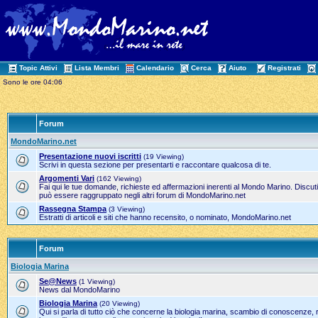
Topic Attivi
Lista Membri
Calendario
Cerca
Aiuto
Registrati
Sono le ore 04:06
Forum
MondoMarino.net
Presentazione nuovi iscritti
(19 Viewing)
Scrivi in questa sezione per presentarti e raccontare qualcosa di te.
Argomenti Vari
(162 Viewing)
Fai qui le tue domande, richieste ed affermazioni inerenti al Mondo Marino. Discut
può essere raggruppato negli altri forum di MondoMarino.net
Rassegna Stampa
(3 Viewing)
Estratti di articoli e siti che hanno recensito, o nominato, MondoMarino.net
Forum
Biologia Marina
Se@News
(1 Viewing)
News dal MondoMarino
Biologia Marina
(20 Viewing)
Qui si parla di tutto ciò che concerne la biologia marina, scambio di conoscenze, 