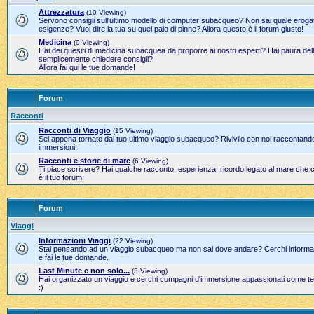
Attrezzatura
(10 Viewing)
Servono consigli sull'ultimo modello di computer subacqueo? Non sai quale erogato
esigenze? Vuoi dire la tua su quel paio di pinne? Allora questo è il forum giusto!
Medicina
(9 Viewing)
Hai dei quesiti di medicina subacquea da proporre ai nostri esperti? Hai paura del
semplicemente chiedere consigli?
Allora fai qui le tue domande!
Forum
Racconti
Racconti di Viaggio
(15 Viewing)
Sei appena tornato dal tuo ultimo viaggio subacqueo? Rivivilo con noi raccontand
immersioni.
Racconti e storie di mare
(6 Viewing)
Ti piace scrivere? Hai qualche racconto, esperienza, ricordo legato al mare che 
è il tuo forum!
Forum
Viaggi
Informazioni Viaggi
(22 Viewing)
Stai pensando ad un viaggio subacqueo ma non sai dove andare? Cerchi informazi
e fai le tue domande.
Last Minute e non solo...
(3 Viewing)
Hai organizzato un viaggio e cerchi compagni d'immersione appassionati come te?
:)