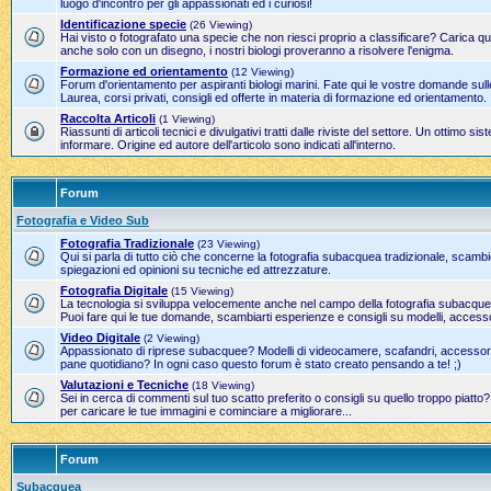
luogo d'incontro per gli appassionati ed i curiosi!
Identificazione specie
(26 Viewing)
Hai visto o fotografato una specie che non riesci proprio a classificare? Carica qui
anche solo con un disegno, i nostri biologi proveranno a risolvere l'enigma.
Formazione ed orientamento
(12 Viewing)
Forum d'orientamento per aspiranti biologi marini. Fate qui le vostre domande sulle
Laurea, corsi privati, consigli ed offerte in materia di formazione ed orientamento.
Raccolta Articoli
(1 Viewing)
Riassunti di articoli tecnici e divulgativi tratti dalle riviste del settore. Un ottimo 
informare. Origine ed autore dell'articolo sono indicati all'interno.
Forum
Fotografia e Video Sub
Fotografia Tradizionale
(23 Viewing)
Qui si parla di tutto ciò che concerne la fotografia subacquea tradizionale, scamb
spiegazioni ed opinioni su tecniche ed attrezzature.
Fotografia Digitale
(15 Viewing)
La tecnologia si sviluppa velocemente anche nel campo della fotografia subacque
Puoi fare qui le tue domande, scambiarti esperienze e consigli su modelli, accesso
Video Digitale
(2 Viewing)
Appassionato di riprese subacquee? Modelli di videocamere, scafandri, accessori 
pane quotidiano? In ogni caso questo forum è stato creato pensando a te! ;)
Valutazioni e Tecniche
(18 Viewing)
Sei in cerca di commenti sul tuo scatto preferito o consigli su quello troppo piatto
per caricare le tue immagini e cominciare a migliorare...
Forum
Subacquea