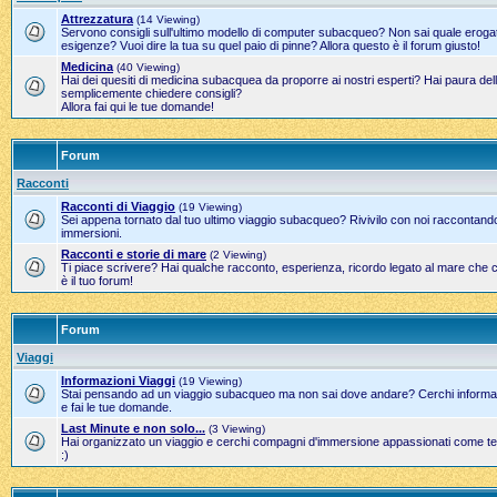
Attrezzatura
(14 Viewing)
Servono consigli sull'ultimo modello di computer subacqueo? Non sai quale erogato
esigenze? Vuoi dire la tua su quel paio di pinne? Allora questo è il forum giusto!
Medicina
(40 Viewing)
Hai dei quesiti di medicina subacquea da proporre ai nostri esperti? Hai paura del
semplicemente chiedere consigli?
Allora fai qui le tue domande!
Forum
Racconti
Racconti di Viaggio
(19 Viewing)
Sei appena tornato dal tuo ultimo viaggio subacqueo? Rivivilo con noi raccontand
immersioni.
Racconti e storie di mare
(2 Viewing)
Ti piace scrivere? Hai qualche racconto, esperienza, ricordo legato al mare che 
è il tuo forum!
Forum
Viaggi
Informazioni Viaggi
(19 Viewing)
Stai pensando ad un viaggio subacqueo ma non sai dove andare? Cerchi informazi
e fai le tue domande.
Last Minute e non solo...
(3 Viewing)
Hai organizzato un viaggio e cerchi compagni d'immersione appassionati come te?
:)