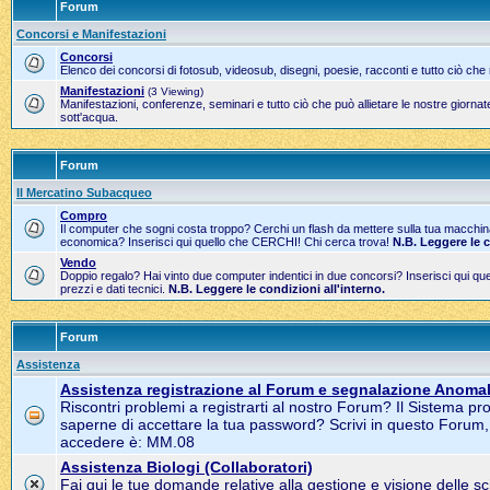
Forum
Concorsi e Manifestazioni
Concorsi
Elenco dei concorsi di fotosub, videosub, disegni, poesie, racconti e tutto ciò che
Manifestazioni
(3 Viewing)
Manifestazioni, conferenze, seminari e tutto ciò che può allietare le nostre gior
sott'acqua.
Forum
Il Mercatino Subacqueo
Compro
Il computer che sogni costa troppo? Cerchi un flash da mettere sulla tua macchi
economica? Inserisci qui quello che CERCHI! Chi cerca trova!
N.B. Leggere le 
Vendo
Doppio regalo? Hai vinto due computer indentici in due concorsi? Inserisci qui 
prezzi e dati tecnici.
N.B. Leggere le condizioni all'interno.
Forum
Assistenza
Assistenza registrazione al Forum e segnalazione Anomal
Riscontri problemi a registrarti al nostro Forum? Il Sistema pr
saperne di accettare la tua password? Scrivi in questo Forum
accedere è: MM.08
Assistenza Biologi (Collaboratori)
Fai qui le tue domande relative alla gestione e visione delle s