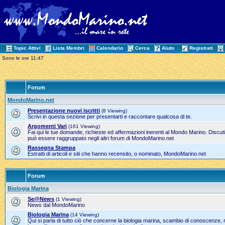
Topic Attivi
Lista Membri
Calendario
Cerca
Aiuto
Registrati
Sono le ore 11:47
Forum
MondoMarino.net
Presentazione nuovi iscritti
(8 Viewing)
Scrivi in questa sezione per presentarti e raccontare qualcosa di te.
Argomenti Vari
(161 Viewing)
Fai qui le tue domande, richieste ed affermazioni inerenti al Mondo Marino. Discut
può essere raggruppato negli altri forum di MondoMarino.net
Rassegna Stampa
Estratti di articoli e siti che hanno recensito, o nominato, MondoMarino.net
Forum
Biologia Marina
Se@News
(1 Viewing)
News dal MondoMarino
Biologia Marina
(14 Viewing)
Qui si parla di tutto ciò che concerne la biologia marina, scambio di conoscenze, 