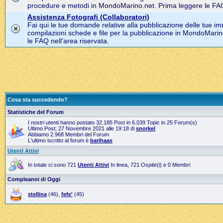
procedure e metodi in MondoMarino.net. Prima leggere le FAQ 
Assistenza Fotografi (Collaboratori)
Fai qui le tue domande relative alla pubblicazione delle tue im
compilazioni schede e file per la pubblicazione in MondoMarin
le FAQ nell'area riservata.
Cosa sta succedendo?
Statistiche del Forum
I nostri utenti hanno postato 32.185 Post in 6.039 Topic in 25 Forum(s)
Ultimo Post; 27 Novembre 2021 alle 19:18 di
snorkel
Abbiamo 2.968 Membri del Forum
L'ultimo iscritto al forum è
barihaas
Utenti Attivi
In totale ci sono 721
Utenti Attivi
In linea, 721 Ospite(i) e 0 Membri
Compleanni di Oggi
stellina
(46),
fefe'
(45)