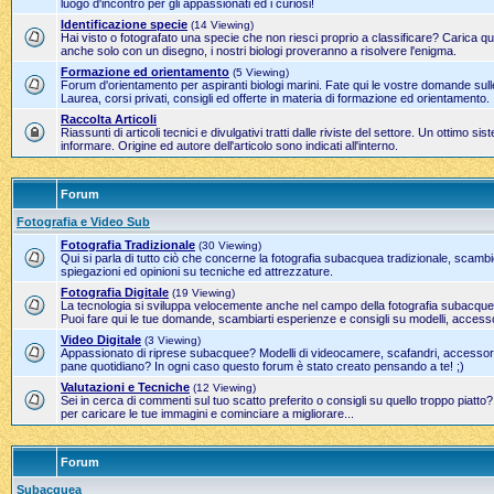
luogo d'incontro per gli appassionati ed i curiosi!
Identificazione specie
(14 Viewing)
Hai visto o fotografato una specie che non riesci proprio a classificare? Carica qui
anche solo con un disegno, i nostri biologi proveranno a risolvere l'enigma.
Formazione ed orientamento
(5 Viewing)
Forum d'orientamento per aspiranti biologi marini. Fate qui le vostre domande sulle
Laurea, corsi privati, consigli ed offerte in materia di formazione ed orientamento.
Raccolta Articoli
Riassunti di articoli tecnici e divulgativi tratti dalle riviste del settore. Un ottimo 
informare. Origine ed autore dell'articolo sono indicati all'interno.
Forum
Fotografia e Video Sub
Fotografia Tradizionale
(30 Viewing)
Qui si parla di tutto ciò che concerne la fotografia subacquea tradizionale, scamb
spiegazioni ed opinioni su tecniche ed attrezzature.
Fotografia Digitale
(19 Viewing)
La tecnologia si sviluppa velocemente anche nel campo della fotografia subacque
Puoi fare qui le tue domande, scambiarti esperienze e consigli su modelli, accesso
Video Digitale
(3 Viewing)
Appassionato di riprese subacquee? Modelli di videocamere, scafandri, accessori 
pane quotidiano? In ogni caso questo forum è stato creato pensando a te! ;)
Valutazioni e Tecniche
(12 Viewing)
Sei in cerca di commenti sul tuo scatto preferito o consigli su quello troppo piatto
per caricare le tue immagini e cominciare a migliorare...
Forum
Subacquea