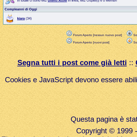
In totale ci sono 662
Utenti Attivi
In linea, 662 Ospite(i) e 0 Membri
Compleanni di Oggi
kiara
(34)
Forum Aperto [nessun nuovo post]
Sol
Forum Aperto [nuovi post]
Sol
Segna tutti i post come già letti
::
Cookies e JavaScript devono essere abili
Questa pagina è stat
Copyright © 1999 - 20