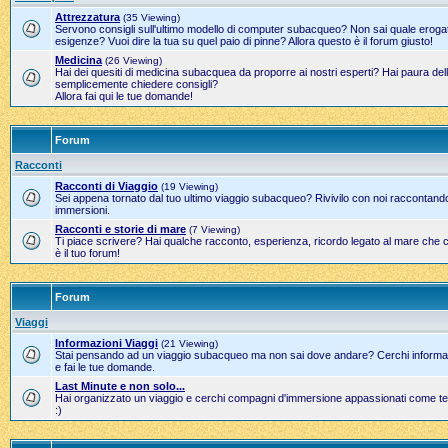
Attrezzatura
(35 Viewing)
Servono consigli sull'ultimo modello di computer subacqueo? Non sai quale erogato
esigenze? Vuoi dire la tua su quel paio di pinne? Allora questo è il forum giusto!
Medicina
(26 Viewing)
Hai dei quesiti di medicina subacquea da proporre ai nostri esperti? Hai paura del
semplicemente chiedere consigli?
Allora fai qui le tue domande!
Forum
Racconti
Racconti di Viaggio
(19 Viewing)
Sei appena tornato dal tuo ultimo viaggio subacqueo? Rivivilo con noi raccontand
immersioni.
Racconti e storie di mare
(7 Viewing)
Ti piace scrivere? Hai qualche racconto, esperienza, ricordo legato al mare che 
è il tuo forum!
Forum
Viaggi
Informazioni Viaggi
(21 Viewing)
Stai pensando ad un viaggio subacqueo ma non sai dove andare? Cerchi informazi
e fai le tue domande.
Last Minute e non solo...
Hai organizzato un viaggio e cerchi compagni d'immersione appassionati come te?
:)