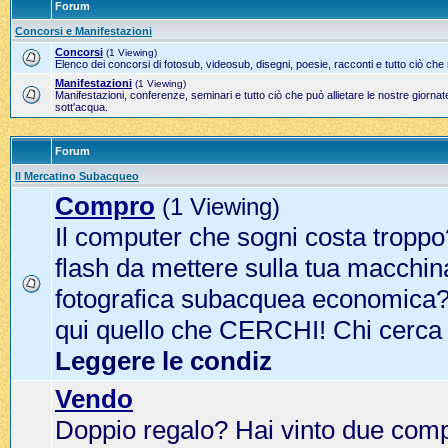
Forum
Concorsi e Manifestazioni
Concorsi
(1 Viewing)
Elenco dei concorsi di fotosub, videosub, disegni, poesie, racconti e tutto ciò che
Manifestazioni
(1 Viewing)
Manifestazioni, conferenze, seminari e tutto ciò che può allietare le nostre gior
sott'acqua.
Forum
Il Mercatino Subacqueo
Compro
(1 Viewing)
Il computer che sogni costa tropp
flash da mettere sulla tua macchin
fotografica subacquea economica? 
qui quello che CERCHI! Chi cerca
Leggere le condiz
Vendo
Doppio regalo? Hai vinto due com