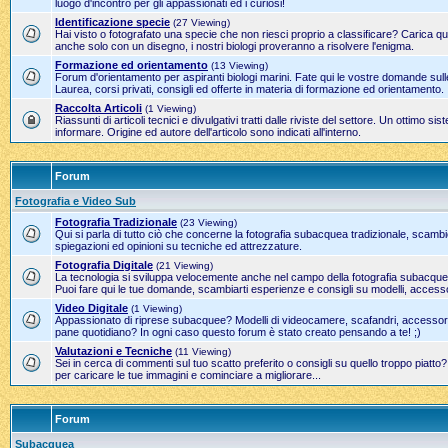
luogo d'incontro per gli appassionati ed i curiosi!
Identificazione specie
(27 Viewing)
Hai visto o fotografato una specie che non riesci proprio a classificare? Carica qui
anche solo con un disegno, i nostri biologi proveranno a risolvere l'enigma.
Formazione ed orientamento
(13 Viewing)
Forum d'orientamento per aspiranti biologi marini. Fate qui le vostre domande sulle
Laurea, corsi privati, consigli ed offerte in materia di formazione ed orientamento.
Raccolta Articoli
(1 Viewing)
Riassunti di articoli tecnici e divulgativi tratti dalle riviste del settore. Un ottimo 
informare. Origine ed autore dell'articolo sono indicati all'interno.
Forum
Fotografia e Video Sub
Fotografia Tradizionale
(23 Viewing)
Qui si parla di tutto ciò che concerne la fotografia subacquea tradizionale, scamb
spiegazioni ed opinioni su tecniche ed attrezzature.
Fotografia Digitale
(21 Viewing)
La tecnologia si sviluppa velocemente anche nel campo della fotografia subacque
Puoi fare qui le tue domande, scambiarti esperienze e consigli su modelli, accesso
Video Digitale
(1 Viewing)
Appassionato di riprese subacquee? Modelli di videocamere, scafandri, accessori 
pane quotidiano? In ogni caso questo forum è stato creato pensando a te! ;)
Valutazioni e Tecniche
(11 Viewing)
Sei in cerca di commenti sul tuo scatto preferito o consigli su quello troppo piatto
per caricare le tue immagini e cominciare a migliorare...
Forum
Subacquea