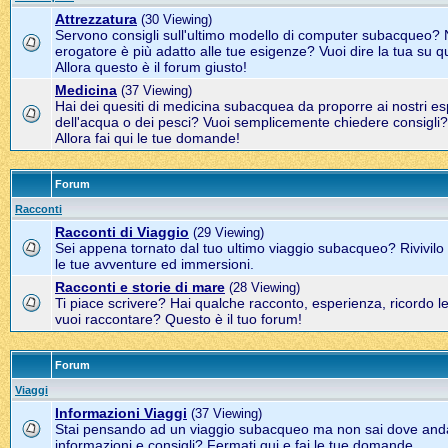
Attrezzatura
(30 Viewing)
Servono consigli sull'ultimo modello di computer subacqueo? 
erogatore è più adatto alle tue esigenze? Vuoi dire la tua su q
Allora questo è il forum giusto!
Medicina
(37 Viewing)
Hai dei quesiti di medicina subacquea da proporre ai nostri es
dell'acqua o dei pesci? Vuoi semplicemente chiedere consigli?
Allora fai qui le tue domande!
Forum
Racconti
Racconti di Viaggio
(29 Viewing)
Sei appena tornato dal tuo ultimo viaggio subacqueo? Rivivil
le tue avventure ed immersioni.
Racconti e storie di mare
(28 Viewing)
Ti piace scrivere? Hai qualche racconto, esperienza, ricordo l
vuoi raccontare? Questo è il tuo forum!
Forum
Viaggi
Informazioni Viaggi
(37 Viewing)
Stai pensando ad un viaggio subacqueo ma non sai dove and
informazioni e consigli? Fermati qui e fai le tue domande.