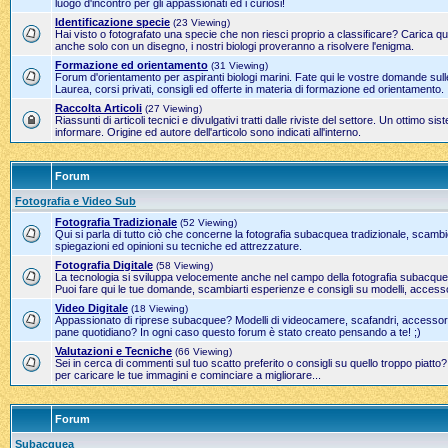
luogo d'incontro per gli appassionati ed i curiosi!
Identificazione specie
(23 Viewing)
Hai visto o fotografato una specie che non riesci proprio a classificare? Carica qui
anche solo con un disegno, i nostri biologi proveranno a risolvere l'enigma.
Formazione ed orientamento
(31 Viewing)
Forum d'orientamento per aspiranti biologi marini. Fate qui le vostre domande sulle
Laurea, corsi privati, consigli ed offerte in materia di formazione ed orientamento.
Raccolta Articoli
(27 Viewing)
Riassunti di articoli tecnici e divulgativi tratti dalle riviste del settore. Un ottimo 
informare. Origine ed autore dell'articolo sono indicati all'interno.
Forum
Fotografia e Video Sub
Fotografia Tradizionale
(52 Viewing)
Qui si parla di tutto ciò che concerne la fotografia subacquea tradizionale, scamb
spiegazioni ed opinioni su tecniche ed attrezzature.
Fotografia Digitale
(58 Viewing)
La tecnologia si sviluppa velocemente anche nel campo della fotografia subacque
Puoi fare qui le tue domande, scambiarti esperienze e consigli su modelli, accesso
Video Digitale
(18 Viewing)
Appassionato di riprese subacquee? Modelli di videocamere, scafandri, accessori 
pane quotidiano? In ogni caso questo forum è stato creato pensando a te! ;)
Valutazioni e Tecniche
(66 Viewing)
Sei in cerca di commenti sul tuo scatto preferito o consigli su quello troppo piatto
per caricare le tue immagini e cominciare a migliorare...
Forum
Subacquea