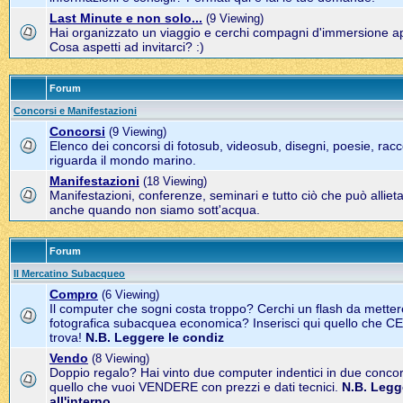
Last Minute e non solo...
(9 Viewing)
Hai organizzato un viaggio e cerchi compagni d'immersione a
Cosa aspetti ad invitarci? :)
Forum
Concorsi e Manifestazioni
Concorsi
(9 Viewing)
Elenco dei concorsi di fotosub, videosub, disegni, poesie, racco
riguarda il mondo marino.
Manifestazioni
(18 Viewing)
Manifestazioni, conferenze, seminari e tutto ciò che può alliet
anche quando non siamo sott'acqua.
Forum
Il Mercatino Subacqueo
Compro
(6 Viewing)
Il computer che sogni costa troppo? Cerchi un flash da metter
fotografica subacquea economica? Inserisci qui quello che C
trova!
N.B. Leggere le condiz
Vendo
(8 Viewing)
Doppio regalo? Hai vinto due computer indentici in due concors
quello che vuoi VENDERE con prezzi e dati tecnici.
N.B. Legg
all'interno.