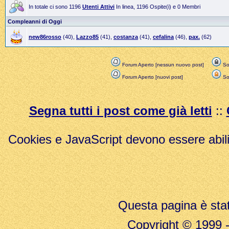
In totale ci sono 1196
Utenti Attivi
In linea, 1196 Ospite(i) e 0 Membri
Compleanni di Oggi
new86rosso
(40),
Lazzo85
(41),
costanza
(41),
cefalina
(46),
pax.
(62)
Forum Aperto [nessun nuovo post]
Sol
Forum Aperto [nuovi post]
Sol
Segna tutti i post come già letti
::
Cookies e JavaScript devono essere abili
Questa pagina è stat
Copyright © 1999 - 20