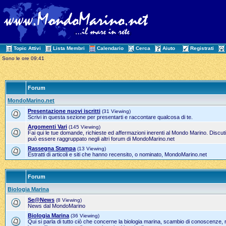
Topic Attivi
Lista Membri
Calendario
Cerca
Aiuto
Registrati
Sono le ore 09:41
Forum
MondoMarino.net
Presentazione nuovi iscritti
(31 Viewing)
Scrivi in questa sezione per presentarti e raccontare qualcosa di te.
Argomenti Vari
(145 Viewing)
Fai qui le tue domande, richieste ed affermazioni inerenti al Mondo Marino. Discut
può essere raggruppato negli altri forum di MondoMarino.net
Rassegna Stampa
(13 Viewing)
Estratti di articoli e siti che hanno recensito, o nominato, MondoMarino.net
Forum
Biologia Marina
Se@News
(8 Viewing)
News dal MondoMarino
Biologia Marina
(36 Viewing)
Qui si parla di tutto ciò che concerne la biologia marina, scambio di conoscenze, 