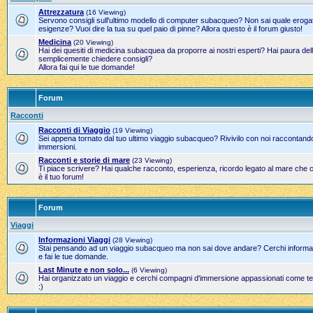
Attrezzatura
(16 Viewing)
Servono consigli sull'ultimo modello di computer subacqueo? Non sai quale erogato
esigenze? Vuoi dire la tua su quel paio di pinne? Allora questo è il forum giusto!
Medicina
(20 Viewing)
Hai dei quesiti di medicina subacquea da proporre ai nostri esperti? Hai paura del
semplicemente chiedere consigli?
Allora fai qui le tue domande!
Forum
Racconti
Racconti di Viaggio
(19 Viewing)
Sei appena tornato dal tuo ultimo viaggio subacqueo? Rivivilo con noi raccontand
immersioni.
Racconti e storie di mare
(23 Viewing)
Ti piace scrivere? Hai qualche racconto, esperienza, ricordo legato al mare che 
è il tuo forum!
Forum
Viaggi
Informazioni Viaggi
(28 Viewing)
Stai pensando ad un viaggio subacqueo ma non sai dove andare? Cerchi informazi
e fai le tue domande.
Last Minute e non solo...
(6 Viewing)
Hai organizzato un viaggio e cerchi compagni d'immersione appassionati come te?
:)