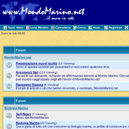
Topic Attivi
Lista Membri
Calendario
Cerca
Aiuto
Registrati
Sono le ore 09:32
Forum
MondoMarino.net
Presentazione nuovi iscritti
(14 Viewing)
Scrivi in questa sezione per presentarti e raccontare qualcosa di te.
Argomenti Vari
(132 Viewing)
Fai qui le tue domande, richieste ed affermazioni inerenti al Mondo Marino. Discut
può essere raggruppato negli altri forum di MondoMarino.net
Rassegna Stampa
(8 Viewing)
Estratti di articoli e siti che hanno recensito, o nominato, MondoMarino.net
Forum
Biologia Marina
Se@News
(7 Viewing)
News dal MondoMarino
Biologia Marina
(29 Viewing)
Qui si parla di tutto ciò che concerne la biologia marina, scambio di conoscenze, 