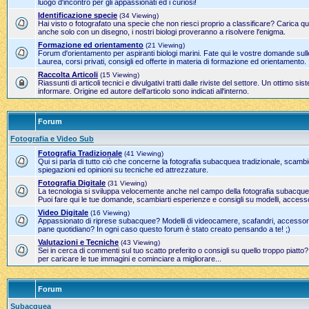
luogo d'incontro per gli appassionati ed i curiosi!
Identificazione specie
(34 Viewing)
Hai visto o fotografato una specie che non riesci proprio a classificare? Carica qui
anche solo con un disegno, i nostri biologi proveranno a risolvere l'enigma.
Formazione ed orientamento
(21 Viewing)
Forum d'orientamento per aspiranti biologi marini. Fate qui le vostre domande sulle
Laurea, corsi privati, consigli ed offerte in materia di formazione ed orientamento.
Raccolta Articoli
(15 Viewing)
Riassunti di articoli tecnici e divulgativi tratti dalle riviste del settore. Un ottimo 
informare. Origine ed autore dell'articolo sono indicati all'interno.
Forum
Fotografia e Video Sub
Fotografia Tradizionale
(41 Viewing)
Qui si parla di tutto ciò che concerne la fotografia subacquea tradizionale, scamb
spiegazioni ed opinioni su tecniche ed attrezzature.
Fotografia Digitale
(31 Viewing)
La tecnologia si sviluppa velocemente anche nel campo della fotografia subacque
Puoi fare qui le tue domande, scambiarti esperienze e consigli su modelli, accesso
Video Digitale
(16 Viewing)
Appassionato di riprese subacquee? Modelli di videocamere, scafandri, accessori 
pane quotidiano? In ogni caso questo forum è stato creato pensando a te! ;)
Valutazioni e Tecniche
(43 Viewing)
Sei in cerca di commenti sul tuo scatto preferito o consigli su quello troppo piatto
per caricare le tue immagini e cominciare a migliorare...
Forum
Subacquea