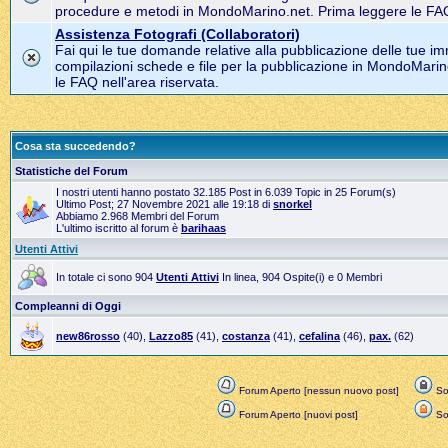
procedure e metodi in MondoMarino.net. Prima leggere le FAQ 
Assistenza Fotografi (Collaboratori)
Fai qui le tue domande relative alla pubblicazione delle tue im
compilazioni schede e file per la pubblicazione in MondoMarin
le FAQ nell'area riservata.
Cosa sta succedendo?
Statistiche del Forum
I nostri utenti hanno postato 32.185 Post in 6.039 Topic in 25 Forum(s)
Ultimo Post; 27 Novembre 2021 alle 19:18 di
snorkel
Abbiamo 2.968 Membri del Forum
L'ultimo iscritto al forum è
barihaas
Utenti Attivi
In totale ci sono 904
Utenti Attivi
In linea, 904 Ospite(i) e 0 Membri
Compleanni di Oggi
new86rosso
(40),
Lazzo85
(41),
costanza
(41),
cefalina
(46),
pax.
(62)
Forum Aperto [nessun nuovo post]
Sol
Forum Aperto [nuovi post]
Sol