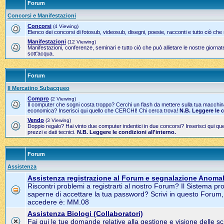
Forum
Concorsi e Manifestazioni
Concorsi
(4 Viewing)
Elenco dei concorsi di fotosub, videosub, disegni, poesie, racconti e tutto ciò che
Manifestazioni
(12 Viewing)
Manifestazioni, conferenze, seminari e tutto ciò che può allietare le nostre gior
sott'acqua.
Forum
Il Mercatino Subacqueo
Compro
(2 Viewing)
Il computer che sogni costa troppo? Cerchi un flash da mettere sulla tua macchi
economica? Inserisci qui quello che CERCHI! Chi cerca trova!
N.B. Leggere le 
Vendo
(3 Viewing)
Doppio regalo? Hai vinto due computer indentici in due concorsi? Inserisci qui 
prezzi e dati tecnici.
N.B. Leggere le condizioni all'interno.
Forum
Assistenza
Assistenza registrazione al Forum e segnalazione Anomal
Riscontri problemi a registrarti al nostro Forum? Il Sistema pr
saperne di accettare la tua password? Scrivi in questo Forum
accedere è: MM.08
Assistenza Biologi (Collaboratori)
Fai qui le tue domande relative alla gestione e visione delle s