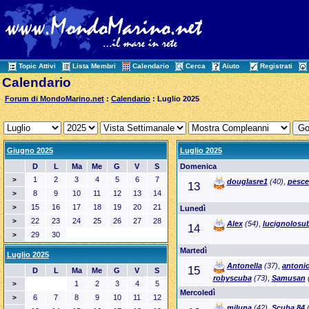
Topic Attivi
Lista Membri
Calendario
Cerca
Aiuto
Registrati
Calendario
Forum di MondoMarino.net
:
Calendario
: Luglio 2025
Giugno 2025
Luglio 2025
D
L
Ma
Me
G
V
S
Domenica
1
2
3
4
5
6
7
>
douglasre1
(40)
,
pesce
13
8
9
10
11
12
13
14
>
15
16
17
18
19
20
21
>
Lunedì
22
23
24
25
26
27
28
>
Alex
(54)
,
lucignolosu
14
29
30
>
Martedì
Luglio 2025
Antonella
(37)
,
antoni
15
D
L
Ma
Me
G
V
S
robyscuba
(73)
,
Samusan
1
2
3
4
5
>
Mercoledì
6
7
8
9
10
11
12
>
miluna
(42)
,
Scuba.84
(