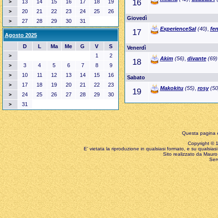
16
13
14
15
16
17
18
19
>
20
21
22
23
24
25
26
>
Giovedì
27
28
29
30
31
>
ExperienceSal
(40)
,
fe
17
Agosto 2025
D
L
Ma
Me
G
V
S
Venerdì
1
2
>
Akim
(56)
,
divante
(69)
18
3
4
5
6
7
8
9
>
10
11
12
13
14
15
16
>
Sabato
17
18
19
20
21
22
23
>
Makokitu
(55)
,
rosy
(50
19
24
25
26
27
28
29
30
>
31
>
Questa pagina è
Copyright © 199
E' vietata la riproduzione in qualsiasi formato, e su qualsiasi
Sito realizzato da Mauro 
Ser