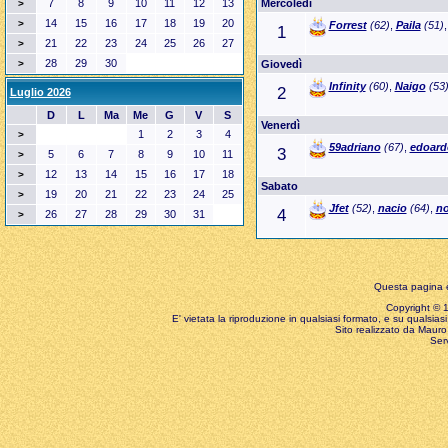
7
8
9
10
11
12
13
Mercoledì
>
14
15
16
17
18
19
20
>
Forrest
(62)
,
Paila
(51)
1
21
22
23
24
25
26
27
>
28
29
30
>
Giovedì
Infinity
(60)
,
Naigo
(53
2
Luglio 2026
D
L
Ma
Me
G
V
S
Venerdì
1
2
3
4
>
59adriano
(67)
,
edoard
3
5
6
7
8
9
10
11
>
12
13
14
15
16
17
18
>
Sabato
19
20
21
22
23
24
25
>
Jfet
(52)
,
nacio
(64)
,
no
4
26
27
28
29
30
31
>
Questa pagina è
Copyright © 199
E' vietata la riproduzione in qualsiasi formato, e su qualsiasi
Sito realizzato da Mauro 
Ser