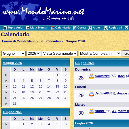
Topic Attivi
Lista Membri
Calendario
Cerca
Aiuto
Registrati
Calendario
Forum di MondoMarino.net
:
Calendario
: Giugno 2026
Maggio 2026
Giugno 2026
D
L
Ma
Me
G
V
S
Domenica
1
2
>
canestreo
(62)
,
dave
(3
28
3
4
5
6
7
8
9
>
10
11
12
13
14
15
16
>
Lunedì
17
18
19
20
21
22
23
>
delfina06
(45)
,
dragos
29
24
25
26
27
28
29
30
>
31
>
Martedì
(33)
Dulfin_د&
,
Isotta1
Giugno 2026
30
D
L
Ma
Me
G
V
S
Luglio 2026
1
2
3
4
5
6
>