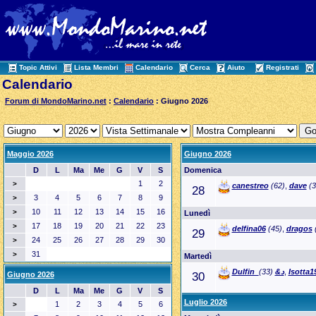
Topic Attivi
Lista Membri
Calendario
Cerca
Aiuto
Registrati
Calendario
Forum di MondoMarino.net
:
Calendario
: Giugno 2026
Maggio 2026
Giugno 2026
D
L
Ma
Me
G
V
S
Domenica
1
2
>
canestreo
(62)
,
dave
(3
28
3
4
5
6
7
8
9
>
10
11
12
13
14
15
16
>
Lunedì
17
18
19
20
21
22
23
>
delfina06
(45)
,
dragos
29
24
25
26
27
28
29
30
>
31
>
Martedì
(33)
Dulfin_د&
,
Isotta1
Giugno 2026
30
D
L
Ma
Me
G
V
S
Luglio 2026
1
2
3
4
5
6
>