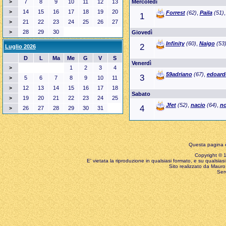
7
8
9
10
11
12
13
Mercoledì
>
14
15
16
17
18
19
20
>
Forrest
(62)
,
Paila
(51)
1
21
22
23
24
25
26
27
>
28
29
30
>
Giovedì
Infinity
(60)
,
Naigo
(53
2
Luglio 2026
D
L
Ma
Me
G
V
S
Venerdì
1
2
3
4
>
59adriano
(67)
,
edoard
3
5
6
7
8
9
10
11
>
12
13
14
15
16
17
18
>
Sabato
19
20
21
22
23
24
25
>
Jfet
(52)
,
nacio
(64)
,
no
4
26
27
28
29
30
31
>
Questa pagina è
Copyright © 199
E' vietata la riproduzione in qualsiasi formato, e su qualsiasi
Sito realizzato da Mauro 
Ser