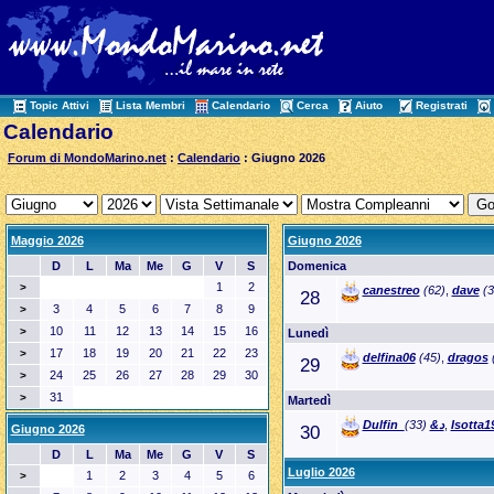
Topic Attivi
Lista Membri
Calendario
Cerca
Aiuto
Registrati
Calendario
Forum di MondoMarino.net
:
Calendario
: Giugno 2026
Maggio 2026
Giugno 2026
D
L
Ma
Me
G
V
S
Domenica
1
2
>
canestreo
(62)
,
dave
(3
28
3
4
5
6
7
8
9
>
10
11
12
13
14
15
16
>
Lunedì
17
18
19
20
21
22
23
>
delfina06
(45)
,
dragos
29
24
25
26
27
28
29
30
>
31
>
Martedì
(33)
Dulfin_د&
,
Isotta1
Giugno 2026
30
D
L
Ma
Me
G
V
S
Luglio 2026
1
2
3
4
5
6
>