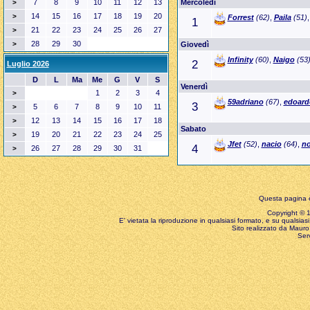
7
8
9
10
11
12
13
Mercoledì
>
14
15
16
17
18
19
20
>
Forrest
(62)
,
Paila
(51)
1
21
22
23
24
25
26
27
>
28
29
30
>
Giovedì
Infinity
(60)
,
Naigo
(53
2
Luglio 2026
D
L
Ma
Me
G
V
S
Venerdì
1
2
3
4
>
59adriano
(67)
,
edoard
3
5
6
7
8
9
10
11
>
12
13
14
15
16
17
18
>
Sabato
19
20
21
22
23
24
25
>
Jfet
(52)
,
nacio
(64)
,
no
4
26
27
28
29
30
31
>
Questa pagina è
Copyright © 199
E' vietata la riproduzione in qualsiasi formato, e su qualsiasi
Sito realizzato da Mauro 
Ser