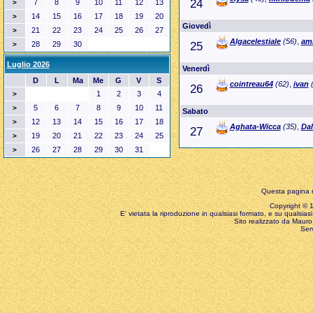
24
7
8
9
10
11
12
13
>
14
15
16
17
18
19
20
>
Giovedì
21
22
23
24
25
26
27
>
Algacelestiale
(56)
,
ami
28
29
30
25
>
Luglio 2026
Venerdì
D
L
Ma
Me
G
V
S
cointreau64
(62)
,
ivan
(
26
1
2
3
4
>
5
6
7
8
9
10
11
>
Sabato
12
13
14
15
16
17
18
>
Aghata-Wicca
(35)
,
Da
27
19
20
21
22
23
24
25
>
26
27
28
29
30
31
>
Questa pagina è
Copyright © 199
E' vietata la riproduzione in qualsiasi formato, e su qualsiasi
Sito realizzato da Mauro 
Ser