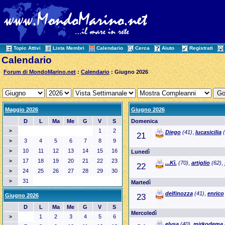
Topic Attivi
Lista Membri
Calendario
Cerca
Aiuto
Registrati
Calendario
Forum di MondoMarino.net
:
Calendario
: Giugno 2026
Maggio 2026
Giugno 2026
D
L
Ma
Me
G
V
S
Domenica
1
2
>
Diego
(41)
,
lucasicilia
(
21
3
4
5
6
7
8
9
>
10
11
12
13
14
15
16
>
Lunedì
17
18
19
20
21
22
23
>
...Kì.
(70)
,
artiglio
(62)
,
22
24
25
26
27
28
29
30
>
31
>
Martedì
delfinozza
(41)
,
enrico
Giugno 2026
23
D
L
Ma
Me
G
V
S
Mercoledì
1
2
3
4
5
6
>
elysa
(40)
,
mirkodema