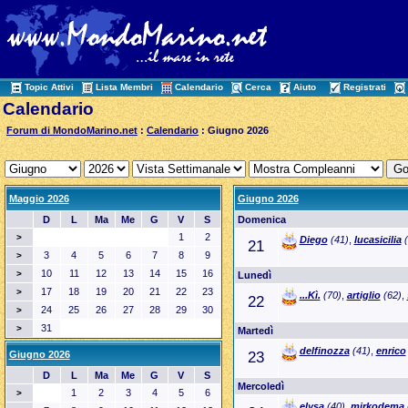
Topic Attivi
Lista Membri
Calendario
Cerca
Aiuto
Registrati
Calendario
Forum di MondoMarino.net
:
Calendario
: Giugno 2026
Maggio 2026
Giugno 2026
D
L
Ma
Me
G
V
S
Domenica
1
2
>
Diego
(41)
,
lucasicilia
(
21
3
4
5
6
7
8
9
>
10
11
12
13
14
15
16
>
Lunedì
17
18
19
20
21
22
23
>
...Kì.
(70)
,
artiglio
(62)
,
22
24
25
26
27
28
29
30
>
31
>
Martedì
delfinozza
(41)
,
enrico
Giugno 2026
23
D
L
Ma
Me
G
V
S
Mercoledì
1
2
3
4
5
6
>
elysa
(40)
,
mirkodema