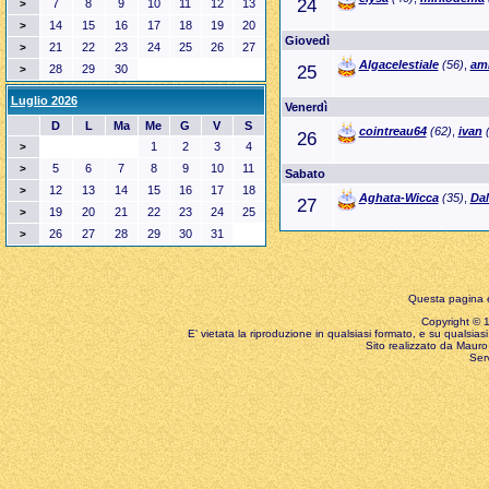
24
7
8
9
10
11
12
13
>
14
15
16
17
18
19
20
>
Giovedì
21
22
23
24
25
26
27
>
Algacelestiale
(56)
,
ami
28
29
30
25
>
Luglio 2026
Venerdì
D
L
Ma
Me
G
V
S
cointreau64
(62)
,
ivan
(
26
1
2
3
4
>
5
6
7
8
9
10
11
>
Sabato
12
13
14
15
16
17
18
>
Aghata-Wicca
(35)
,
Da
27
19
20
21
22
23
24
25
>
26
27
28
29
30
31
>
Questa pagina è
Copyright © 199
E' vietata la riproduzione in qualsiasi formato, e su qualsiasi
Sito realizzato da Mauro 
Ser