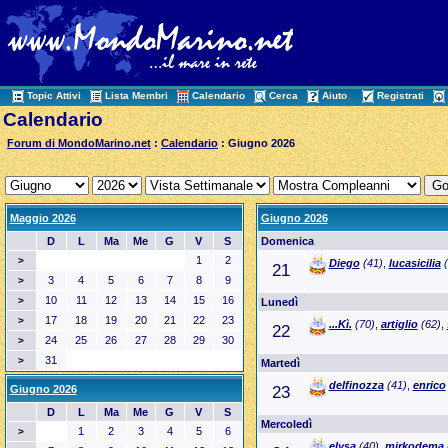
Topic Attivi
Lista Membri
Calendario
Cerca
Aiuto
Registrati
Calendario
Forum di MondoMarino.net
:
Calendario
: Giugno 2026
Maggio 2026
Giugno 2026
D
L
Ma
Me
G
V
S
Domenica
1
2
>
Diego
(41)
,
lucasicilia
(
21
3
4
5
6
7
8
9
>
10
11
12
13
14
15
16
>
Lunedì
17
18
19
20
21
22
23
>
...Kì.
(70)
,
artiglio
(62)
,
22
24
25
26
27
28
29
30
>
31
>
Martedì
delfinozza
(41)
,
enrico
Giugno 2026
23
D
L
Ma
Me
G
V
S
Mercoledì
1
2
3
4
5
6
>
elysa
(40)
,
mirkodema