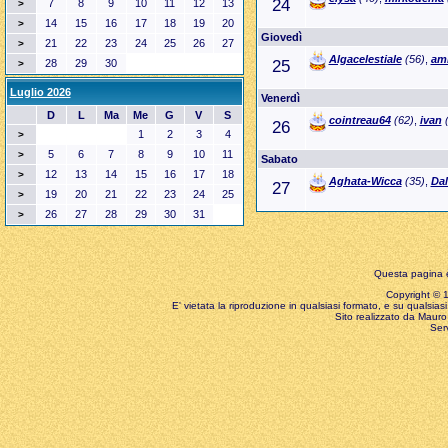
24
7
8
9
10
11
12
13
>
14
15
16
17
18
19
20
>
Giovedì
21
22
23
24
25
26
27
>
Algacelestiale
(56)
,
ami
28
29
30
25
>
Luglio 2026
Venerdì
D
L
Ma
Me
G
V
S
cointreau64
(62)
,
ivan
(
26
1
2
3
4
>
5
6
7
8
9
10
11
>
Sabato
12
13
14
15
16
17
18
>
Aghata-Wicca
(35)
,
Da
27
19
20
21
22
23
24
25
>
26
27
28
29
30
31
>
Questa pagina è
Copyright © 199
E' vietata la riproduzione in qualsiasi formato, e su qualsiasi
Sito realizzato da Mauro 
Ser