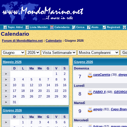
Topic Attivi
Lista Membri
Calendario
Cerca
Aiuto
Registrati
Calendario
Forum di MondoMarino.net
:
Calendario
: Giugno 2026
Maggio 2026
Giugno 2026
D
L
Ma
Me
G
V
S
Domenica
1
2
>
caraCaretta
(39)
,
deepe
7
3
4
5
6
7
8
9
>
10
11
12
13
14
15
16
>
Lunedì
17
18
19
20
21
22
23
>
FABIO X
(68)
,
GEORGI
8
24
25
26
27
28
29
30
>
31
>
Martedì
amgio
(81)
,
Capo Bran
Giugno 2026
9
D
L
Ma
Me
G
V
S
Mercoledì
1
2
3
4
5
6
>
fulcap
(57)
,
mauro.ran