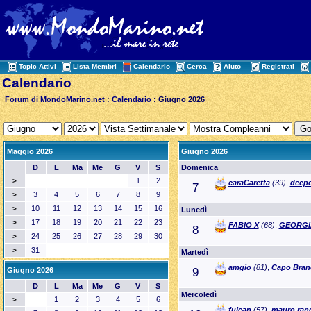
Topic Attivi
Lista Membri
Calendario
Cerca
Aiuto
Registrati
Calendario
Forum di MondoMarino.net
:
Calendario
: Giugno 2026
Maggio 2026
Giugno 2026
D
L
Ma
Me
G
V
S
Domenica
1
2
>
caraCaretta
(39)
,
deepe
7
3
4
5
6
7
8
9
>
10
11
12
13
14
15
16
>
Lunedì
17
18
19
20
21
22
23
>
FABIO X
(68)
,
GEORGI
8
24
25
26
27
28
29
30
>
31
>
Martedì
amgio
(81)
,
Capo Bran
Giugno 2026
9
D
L
Ma
Me
G
V
S
Mercoledì
1
2
3
4
5
6
>
fulcap
(57)
,
mauro.ran