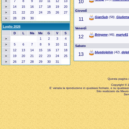
10
7
8
9
10
11
12
13
>
14
15
16
17
18
19
20
>
Giovedì
21
22
23
24
25
26
27
>
GianSub
(58)
,
Giuliett
28
29
30
11
>
Luglio 2026
Venerdì
D
L
Ma
Me
G
V
S
Bringme
(46)
,
marty81
12
1
2
3
4
>
5
6
7
8
9
10
11
>
Sabato
12
13
14
15
16
17
18
>
bluedolphin
(42)
,
delp
13
19
20
21
22
23
24
25
>
26
27
28
29
30
31
>
Questa pagina è
Copyright © 199
E' vietata la riproduzione in qualsiasi formato, e su qualsiasi
Sito realizzato da Mauro 
Ser